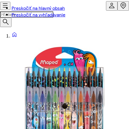
Preskočiť na hlavný obsah
Preskočiť na vyhľadávanie