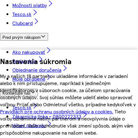
Možnosti platby
Tesco.sk
Clubcard
Pred prvým nákupom
Ako nakupovať
Nastavenia súkromia
Registrácia
Objednanie doručenia
My a našich 18 partnerov ukladáme informácie v zariadení
Moje obľúbené
alebo k nim pristupujeme, napríklad k jedinečným
identifikátorom v súboroch cookie, za účelom spracúvania
Kontaktujte nás
osobných údajov. Svoj súhlas môžete udeliť alebo spravovať
voľbou Prijať alebo Odmietnuť všetko, prípadne kedykoľvek v
Tesco.sk
Pravidlách pre ochranu osobných údajov a cookies.
Tieto
Zákaznícka linka - 0800222333
voľby oznámime našim partnerom a neovplyvnia údaje o
Výber obchodu
prehliadaní. Vaše rozhodnutie však zmení spôsob, akým vám
prispôsobíme nakupovanie na našom webe.