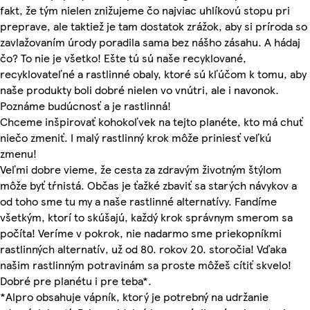
fakt, že tým nielen znižujeme čo najviac uhlíkovú stopu pri
preprave, ale taktiež je tam dostatok zrážok, aby si príroda so
zavlažovaním úrody poradila sama bez nášho zásahu. A hádaj
čo? To nie je všetko! Ešte tú sú naše recyklované,
recyklovateľné a rastlinné obaly, ktoré sú kľúčom k tomu, aby
naše produkty boli dobré nielen vo vnútri, ale i navonok.
Poznáme budúcnosť a je rastlinná!
Chceme inšpirovať kohokoľvek na tejto planéte, kto má chuť
niečo zmeniť. I malý rastlinný krok môže priniesť veľkú
zmenu!
Veľmi dobre vieme, že cesta za zdravým životným štýlom
môže byť tŕnistá. Občas je ťažké zbaviť sa starých návykov a
od toho sme tu my a naše rastlinné alternatívy. Fandíme
všetkým, ktorí to skúšajú, každý krok správnym smerom sa
počíta! Veríme v pokrok, nie nadarmo sme priekopníkmi
rastlinných alternatív, už od 80. rokov 20. storočia! Vďaka
našim rastlinným potravinám sa proste môžeš cítiť skvelo!
Dobré pre planétu i pre teba*.
*Alpro obsahuje vápník, ktorý je potrebný na udržanie