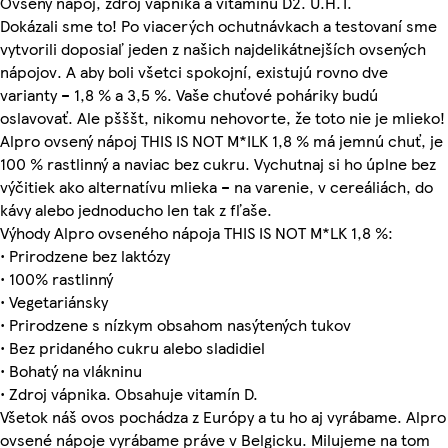
Ovsený nápoj, zdroj vápnika a vitamínu D2. U.H.T.
Dokázali sme to! Po viacerých ochutnávkach a testovaní sme
vytvorili doposiaľ jeden z našich najdelikátnejších ovsených
nápojov. A aby boli všetci spokojní, existujú rovno dve
varianty – 1,8 % a 3,5 %. Vaše chuťové poháriky budú
oslavovať. Ale pšššt, nikomu nehovorte, že toto nie je mlieko!
Alpro ovsený nápoj THIS IS NOT M*ILK 1,8 % má jemnú chuť, je
100 % rastlinný a naviac bez cukru. Vychutnaj si ho úplne bez
výčitiek ako alternatívu mlieka – na varenie, v cereáliách, do
kávy alebo jednoducho len tak z fľaše.
Výhody Alpro ovseného nápoja THIS IS NOT M*LK 1,8 %:
• Prirodzene bez laktózy
• 100% rastlinný
• Vegetariánsky
• Prirodzene s nízkym obsahom nasýtených tukov
• Bez pridaného cukru alebo sladidiel
• Bohatý na vlákninu
• Zdroj vápnika. Obsahuje vitamín D.
Všetok náš ovos pochádza z Európy a tu ho aj vyrábame. Alpro
ovsené nápoje vyrábame práve v Belgicku. Milujeme na tom