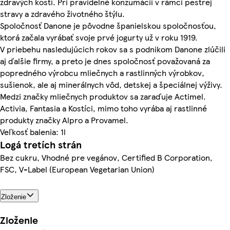
zdravých kostí. Pri pravidelné konzumácii v rámci pestrej
stravy a zdravého životného štýlu.
Spoločnosť Danone je pôvodne španielskou spoločnosťou,
ktorá začala vyrábať svoje prvé jogurty už v roku 1919.
V priebehu nasledujúcich rokov sa s podnikom Danone zlúčili
aj ďalšie firmy, a preto je dnes spoločnosť považovaná za
popredného výrobcu mliečnych a rastlinných výrobkov,
sušienok, ale aj minerálnych vôd, detskej a špeciálnej výživy.
Medzi značky mliečnych produktov sa zaraďuje Actimel.
Activia, Fantasia a Kostíci, mimo toho vyrába aj rastlinné
produkty značky Alpro a Provamel.
Veľkosť balenia: 1l
Logá tretích strán
Bez cukru, Vhodné pre vegánov, Certified B Corporation,
FSC, V-Label (European Vegetarian Union)
Zloženie
Zloženie