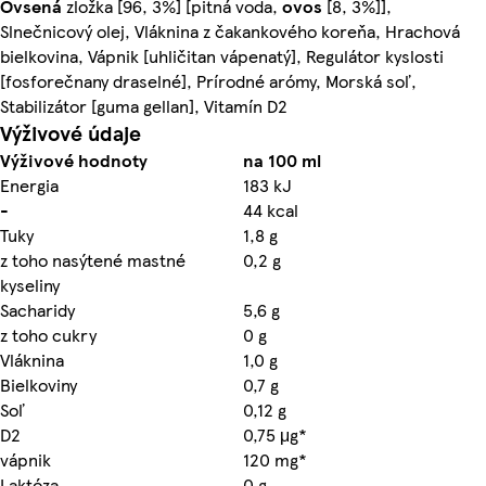
Ovsená
zložka [96, 3%] [pitná voda,
ovos
[8, 3%]],
Slnečnicový olej, Vláknina z čakankového koreňa, Hrachová
bielkovina, Vápnik [uhličitan vápenatý], Regulátor kyslosti
[fosforečnany draselné], Prírodné arómy, Morská soľ,
Stabilizátor [guma gellan], Vitamín D2
Výživové údaje
Výživové hodnoty
na 100 ml
Energia
183 kJ
-
44 kcal
Tuky
1,8 g
z toho nasýtené mastné
0,2 g
kyseliny
Sacharidy
5,6 g
z toho cukry
0 g
Vláknina
1,0 g
Bielkoviny
0,7 g
Soľ
0,12 g
D2
0,75 μg*
vápnik
120 mg*
Laktóza
0 g