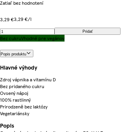
Zatiaľ bez hodnotení
3,29 €/l
3,29 €
Pridať
Bez cukru
Vhodné pre vegánov
Popis produktu
Hlavné výhody
Zdroj vápnika a vitamínu D
Bez pridaného cukru
Ovsený nápoj
100% rastlinný
Prirodzeně bez laktózy
Vegetariánsky
Popis