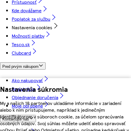
Prístupnosť
Kde dovážame
Poplatok za službu
Nastavenia cookies
Možnosti platby
Tesco.sk
Clubcard
Pred prvým nákupom
Ako nakupovať
Nastavenia súkromia
Registrácia
Objednanie doručenia
My a našich 18 partnerov ukladáme informácie v zariadení
Moje obľúbené
alebo k nim pristupujeme, napríklad k jedinečným
identifikátorom v súboroch cookie, za účelom spracúvania
Kontaktujte nás
osobných údajov. Svoj súhlas môžete udeliť alebo spravovať
voľbou Prijať alebo Odmietnuť všetko, prípadne kedykoľvek v