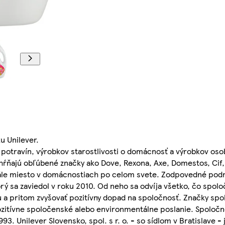
u Unilever.
potravín, výrobkov starostlivosti o domácnosť a výrobkov osob
ahŕňajú obľúbené značky ako Dove, Rexona, Axe, Domestos, Cif,
stále miesto v domácnostiach po celom svete. Zodpovedné podn
rý sa zaviedol v roku 2010. Od neho sa odvíja všetko, čo spoloč
 a pritom zvyšovať pozitívny dopad na spoločnosť. Značky spol
pozitívne spoločenské alebo environmentálne poslanie. Spoločno
93. Unilever Slovensko, spol. s r. o. - so sídlom v Bratislave 