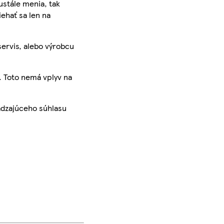
ustále menia, tak
iehať sa len na
servis, alebo výrobcu
. Toto nemá vplyv na
ádzajúceho súhlasu