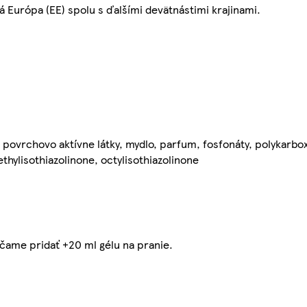
 Európa (EE) spolu s ďalšími devätnástimi krajinami.
povrchovo aktívne látky, mydlo, parfum, fosfonáty, polykarbox
ethylisothiazolinone, octylisothiazolinone
čame pridať +20 ml gélu na pranie.