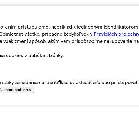
bo k nim pristupujeme, napríklad k jedinečným identifikátoro
o Odmietnuť všetko, prípadne kedykoľvek v
Pravidlách pre ochr
tie však zmení spôsob, akým vám prispôsobíme nakupovanie n
ia cookies v pätičke stránky.
istiky zariadenia na identifikáciu. Ukladať a/alebo pristupova
Zoznam partnerov