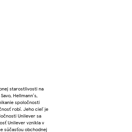
nej starostlivosti na
 Savo, Hellmann´s,
ikanie spoločnosti
nosť robí. Jeho cieľ je
očnosti Unilever sa
sť Unilever vznikla v
- je súčasťou obchodnej