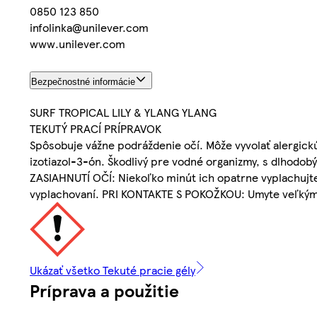
0850 123 850
infolinka@unilever.com
www.unilever.com
Bezpečnostné informácie
SURF TROPICAL LILY & YLANG YLANG
TEKUTÝ PRACÍ PRÍPRAVOK
Spôsobuje vážne podráždenie očí. Môže vyvolať alergick
izotiazol-3-ón. Škodlivý pre vodné organizmy, s dlhodo
ZASIAHNUTÍ OČÍ: Niekoľko minút ich opatrne vyplachujte
vyplachovaní. PRI KONTAKTE S POKOŽKOU: Umyte veľký
Ukázať všetko Tekuté pracie gély
Príprava a použitie