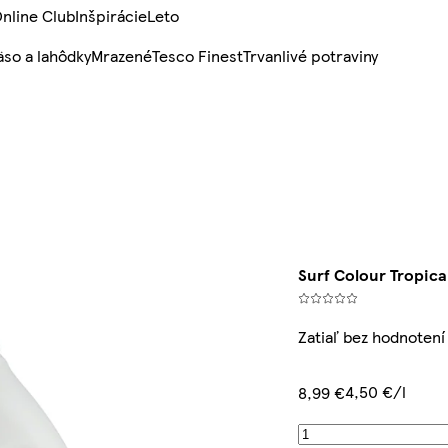
nline Club
Inšpirácie
Leto
so a lahôdky
Mrazené
Tesco Finest
Trvanlivé potraviny
Surf Colour Tropica
Zatiaľ bez hodnotení
4,50 €/l
8,99 €