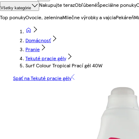
Nakupujte teraz
Obľúbené
Špeciálne ponuky
O
Všetky kategórie
Top ponuky
Ovocie, zelenina
Mliečne výrobky a vajcia
Pekáreň
Mä
Domácnosť
Pranie
Tekuté pracie gély
Surf Colour Tropical Prací gél 40W
Späť na Tekuté pracie gély