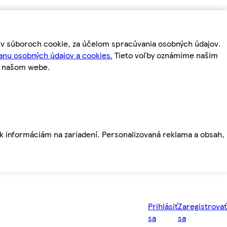
m v súboroch cookie, za účelom spracúvania osobných údajov.
anu osobných údajov a cookies.
Tieto voľby oznámime našim
a našom webe.
ť k informáciám na zariadení. Personalizovaná reklama a obsah,
Prihlásiť
Zaregistrovať
sa
sa