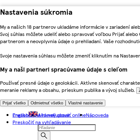
Nastavenia súkromia
My a našich 18 partnerov ukladáme informácie v zariadení ale
Svoj súhlas môžete udeliť alebo spravovať voľbou Prijať aleb
partnerom a neovplyvnia údaje o prehliadaní. Vaše rozhodnu
Svoje nastavenia súhlasu môžete zmeniť kliknutím na Nastaven
My a naši partneri spracúvame údaje s cieľom
Používať presné údaje o geolokácii. Aktívne skenovať charakter
meranie reklamy a obsahu, prieskum publika a vývoj služieb.
Prijať všetko
Odmietnuť všetko
Vlastné nastavenie
Preskočiť na hlavný obsah
English
Ako nakupovať online
Nápoveda
Preskočiť na vyhľadávanie