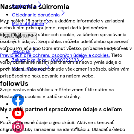
Nastavenia súkromia
Registrácia
Objednanie doručenia
My a našich 18 partnerov ukladáme informácie v zariadení
Moje obľúbené
alebo k nim pristupujeme, napríklad k jedinečným
identifikátorom v súboroch cookie, za účelom spracúvania
Kontaktujte nás
osobných údajov. Svoj súhlas môžete udeliť alebo spravovať
voľbou Prijať alebo Odmietnuť všetko, prípadne kedykoľvek v
Tesco.sk
Pravidlách pre ochranu osobných údajov a cookies.
Tieto
Zákaznícka linka - 0800222333
voľby oznámime našim partnerom a neovplyvnia údaje o
Výber obchodu
prehliadaní. Vaše rozhodnutie však zmení spôsob, akým vám
prispôsobíme nakupovanie na našom webe.
followUs
Svoje nastavenia súhlasu môžete zmeniť kliknutím na
Nastavenia cookies v pätičke stránky.
My a naši partneri spracúvame údaje s cieľom
Používať presné údaje o geolokácii. Aktívne skenovať
charakteristiky zariadenia na identifikáciu. Ukladať a/alebo