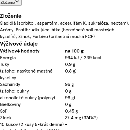
Zloženie
Zloženie
Sladidlá (sorbitol, aspartám, acesulfám K, sukralóza, neotam),
Arómy, Protihrudkujúca látka (horečnaté soli mastných
kyselín), Zinok, Farbivo (brilantná modrá FCF)
Výživové údaje
Výživové hodnoty
na 100 g:
Energia
994 kJ / 239 kcal
Tuky
0,9 g
(z toho: nasýtené mastné
0,8 g)
kyseliny
Sacharidy
96 g
(z toho: cukry
0 g
alkoholické cukry (polyoly)
96 g)
Bielkoviny
0 g
Soľ
0,45 g
Zinok
37,4 mg (374%*)
10 kusov (2 kusy 5-krát denne)
-