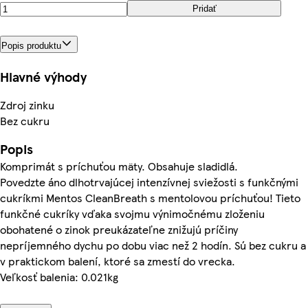
Pridať
Popis produktu
Hlavné výhody
Zdroj zinku
Bez cukru
Popis
Komprimát s príchuťou mäty. Obsahuje sladidlá.
Povedzte áno dlhotrvajúcej intenzívnej sviežosti s funkčnými
cukríkmi Mentos CleanBreath s mentolovou príchuťou! Tieto
funkčné cukríky vďaka svojmu výnimočnému zloženiu
obohatené o zinok preukázateľne znižujú príčiny
nepríjemného dychu po dobu viac než 2 hodín. Sú bez cukru a
v praktickom balení, ktoré sa zmestí do vrecka.
Veľkosť balenia: 0.021kg