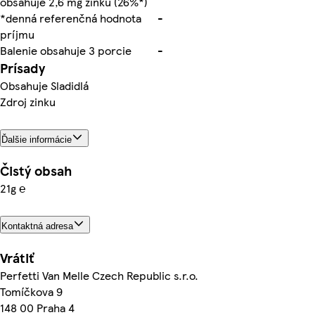
obsahuje 2,6 mg zinku (26%*)
*denná referenčná hodnota
-
príjmu
Balenie obsahuje 3 porcie
-
Prísady
Obsahuje Sladidlá
Zdroj zinku
Ďalšie informácie
Čistý obsah
21g ℮
Kontaktná adresa
Vrátiť
Perfetti Van Melle Czech Republic s.r.o.
Tomíčkova 9
148 00 Praha 4