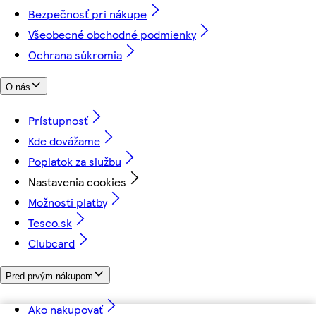
Bezpečnosť pri nákupe
Všeobecné obchodné podmienky
Ochrana súkromia
O nás
Prístupnosť
Kde dovážame
Poplatok za službu
Nastavenia cookies
Možnosti platby
Tesco.sk
Clubcard
Pred prvým nákupom
Ako nakupovať