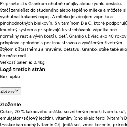
Pripravte si s Grankom chutné raňajky alebo rýchlu desiatu.
Stačí zamiešať do studeného alebo teplého mlieka a môžete si
vychutnať kakaový nápoj. A mlieko je zdrojom vápnika a
plnohodnotných bielkovín. S vitamínom D a C, ktoré podporuj
imunitný systém a prispievajú k vstrebávaniu vápnika pre
normálny rast a vývin kostí u detí. Granko už viac ako 40 rokov
prispieva spoločne s pestrou stravou a vyváženým životným
štýlom k šťastnému a hravému detstvu. Granko, stále také ako
ho máte radi.
Veľkosť balenia: 0.4kg
Logá tretích strán
Bez lepku
Zloženie
Zloženie
Cukor, 20 % kakaového prášku so zníženým množstvom tuku¹,
emulgátor (
sójový
lecitín), vitamíny [cholekalciferol (vitamín D
L-askorban sodný (vitamín C)], jedlá soľ, zmes korenín, prírod