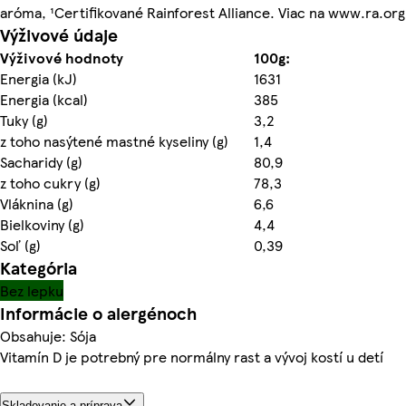
aróma, ¹Certifikované Rainforest Alliance. Viac na www.ra.org
Výživové údaje
Výživové hodnoty
100g:
Energia (kJ)
1631
Energia (kcal)
385
Tuky (g)
3,2
z toho nasýtené mastné kyseliny (g)
1,4
Sacharidy (g)
80,9
z toho cukry (g)
78,3
Vláknina (g)
6,6
Bielkoviny (g)
4,4
Soľ (g)
0,39
Kategória
Bez lepku
Informácie o alergénoch
Obsahuje: Sója
Vitamín D je potrebný pre normálny rast a vývoj kostí u detí
Skladovanie a príprava