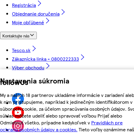
Registrácia
Objednanie doručenia
Moje obľúbené
Kontaktujte nás
Tesco.sk
Zákaznícka linka - 0800222333
Výber obchodu
Nastavenia súkromia
followUs
My a našich 18 partnerov ukladáme informácie v zariadení ale
k nim pristupujeme, napríklad k jedinečným identifikátorom v
súboroch cookie, za účelom spracúvania osobných údajov. Sv
súhlas môžete udeliť alebo spravovať voľbou Prijať alebo
Odmietnuť všetko, prípadne kedykoľvek v
Pravidlách pre
ochranu osobných údajov a cookies.
Tieto voľby oznámime na