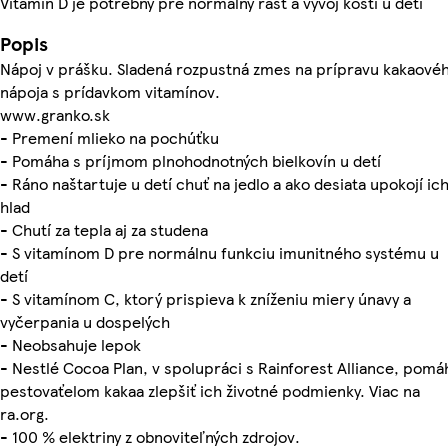
Vitamín D je potrebný pre normálny rast a vývoj kostí u detí
Popis
Nápoj v prášku. Sladená rozpustná zmes na prípravu kakaové
nápoja s prídavkom vitamínov.
www.granko.sk
- Premení mlieko na pochúťku
- Pomáha s príjmom plnohodnotných bielkovín u detí
- Ráno naštartuje u detí chuť na jedlo a ako desiata upokojí ic
hlad
- Chutí za tepla aj za studena
- S vitamínom D pre normálnu funkciu imunitného systému u
detí
- S vitamínom C, ktorý prispieva k zníženiu miery únavy a
vyčerpania u dospelých
- Neobsahuje lepok
- Nestlé Cocoa Plan, v spolupráci s Rainforest Alliance, pomá
pestovaťelom kakaa zlepšiť ich životné podmienky. Viac na
ra.org.
- 100 % elektriny z obnoviteľných zdrojov.