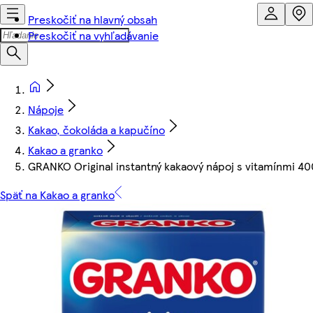
Preskočiť na hlavný obsah
Preskočiť na vyhľadávanie
Nápoje
Kakao, čokoláda a kapučíno
Kakao a granko
GRANKO Original instantný kakaový nápoj s vitamínmi 40
Späť na Kakao a granko