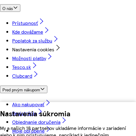
O nás
Prístupnosť
Kde dovážame
Poplatok za službu
Nastavenia cookies
Možnosti platby
Tesco.sk
Clubcard
Pred prvým nákupom
Ako nakupovať
Nastavenia súkromia
Registrácia
Objednanie doručenia
My a našich 18 partnerov ukladáme informácie v zariadení
Moje obľúbené
alebo k nim pristupujeme, napríklad k jedinečným