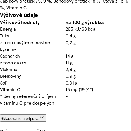
Jablkový pretlak 75, 9 %, Jahodový pretlak 18 %, Šťava z liči 6
%, Vitamín C
Výživové údaje
Výživové hodnoty
na 100 g výrobku:
Energia
265 kJ/63 kcal
Tuky
0,4 g
z toho nasýtené mastné
0,2 g
kyseliny
Sacharidy
14 g
z toho cukry
11 g
Vláknina
2,8 g
Bielkoviny
0,9 g
Soľ
0,01 g
Vitamín C
15 mg (19 %*)
* denný referenčný príjem
-
vitamínu C pre dospelých
Skladovanie a príprava