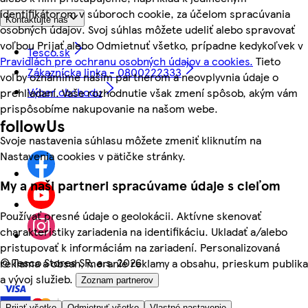
identifikátorom v súboroch cookie, za účelom spracúvania
Kontaktujte nás
osobných údajov. Svoj súhlas môžete udeliť alebo spravovať
voľbou Prijať alebo Odmietnuť všetko, prípadne kedykoľvek v
Tesco.sk
Pravidlách pre ochranu osobných údajov a cookies.
Tieto
Zákaznícka linka - 0800222333
voľby oznámime našim partnerom a neovplyvnia údaje o
Výber obchodu
prehliadaní. Vaše rozhodnutie však zmení spôsob, akým vám
prispôsobíme nakupovanie na našom webe.
followUs
Svoje nastavenia súhlasu môžete zmeniť kliknutím na
Nastavenia cookies v pätičke stránky.
My a naši partneri spracúvame údaje s cieľom
Používať presné údaje o geolokácii. Aktívne skenovať
charakteristiky zariadenia na identifikáciu. Ukladať a/alebo
pristupovať k informáciám na zariadení. Personalizovaná
©
Tesco Stores SR, a.s. 2026
reklama a obsah, meranie reklamy a obsahu, prieskum publika
a vývoj služieb.
Zoznam partnerov
Prijať všetko
Odmietnuť všetko
Vlastné nastavenie