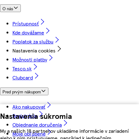
O nás
Prístupnosť
Kde dovážame
Poplatok za službu
Nastavenia cookies
Možnosti platby
Tesco.sk
Clubcard
Pred prvým nákupom
Ako nakupovať
Nastavenia súkromia
Registrácia
Objednanie doručenia
My a našich 18 partnerov ukladáme informácie v zariadení
Moje obľúbené
alebo k nim pristupujeme, napríklad k jedinečným