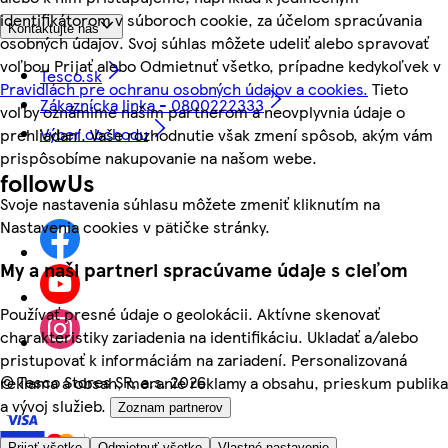
identifikátorom v súboroch cookie, za účelom spracúvania
Kontaktujte nás
osobných údajov. Svoj súhlas môžete udeliť alebo spravovať
voľbou Prijať alebo Odmietnuť všetko, prípadne kedykoľvek v
Tesco.sk
Pravidlách pre ochranu osobných údajov a cookies.
Tieto
Zákaznícka linka - 0800222333
voľby oznámime našim partnerom a neovplyvnia údaje o
Výber obchodu
prehliadaní. Vaše rozhodnutie však zmení spôsob, akým vám
prispôsobíme nakupovanie na našom webe.
followUs
Svoje nastavenia súhlasu môžete zmeniť kliknutím na
Nastavenia cookies v pätičke stránky.
My a naši partneri spracúvame údaje s cieľom
Používať presné údaje o geolokácii. Aktívne skenovať
charakteristiky zariadenia na identifikáciu. Ukladať a/alebo
pristupovať k informáciám na zariadení. Personalizovaná
©
Tesco Stores SR, a.s. 2026
reklama a obsah, meranie reklamy a obsahu, prieskum publika
a vývoj služieb.
Zoznam partnerov
Prijať všetko
Odmietnuť všetko
Vlastné nastavenie