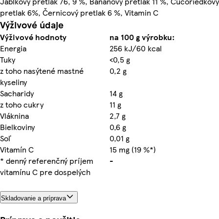
Jablkový pretlak 76, 9 %, Banánový pretlak 11 %, Čučoriedkový
pretlak 6%, Černicový pretlak 6 %, Vitamin C
Výživové údaje
Výživové hodnoty
na 100 g výrobku:
Energia
256 kJ/60 kcal
Tuky
<0,5 g
z toho nasýtené mastné
0,2 g
kyseliny
Sacharidy
14 g
z toho cukry
11 g
Vláknina
2,7 g
Bielkoviny
0,6 g
Soľ
0,01 g
Vitamín C
15 mg (19 %*)
* denný referenčný príjem
-
vitamínu C pre dospelých
Skladovanie a príprava