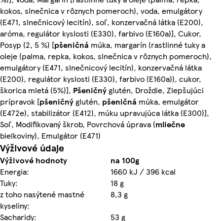
kokos, slnečnica v rôznych pomeroch), voda, emulgátory
(E471, slnečnicový lecitín), soľ, konzervačná látka (E200),
aróma, regulátor kyslosti (E330), farbivo (E160a)], Cukor,
Posyp (2, 5 %) [
pšeničná
múka, margarín (rastlinné tuky a
oleje (palma, repka, kokos, slnečnica v rôznych pomeroch),
emulgátory (E471, slnečnicový lecitín), konzervačná látka
(E200), regulátor kyslosti (E330), farbivo (E160a)), cukor,
škorica mletá (5%)],
Pšeničný
glutén, Droždie, Zlepšujúci
prípravok [
pšeničný
glutén,
pšeničná
múka, emulgátor
(E472e), stabilizátor (E412), múku upravujúca látka (E300)],
Soľ, Modifikovaný škrob, Povrchová úprava (
mliečne
bielkoviny), Emulgátor (E471)
Výživové údaje
Výživové hodnoty
na 100g
Energia:
1660 kJ / 396 kcal
Tuky:
18 g
z toho nasýtené mastné
8,3 g
kyseliny:
Sacharidy:
53 g