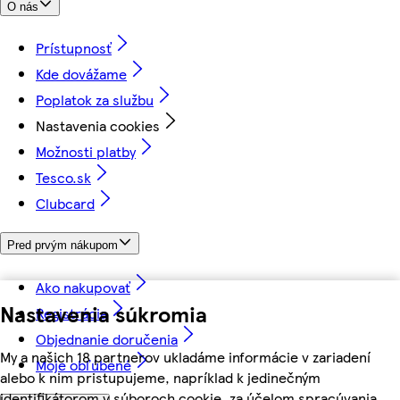
O nás
Prístupnosť
Kde dovážame
Poplatok za službu
Nastavenia cookies
Možnosti platby
Tesco.sk
Clubcard
Pred prvým nákupom
Ako nakupovať
Nastavenia súkromia
Registrácia
Objednanie doručenia
My a našich 18 partnerov ukladáme informácie v zariadení
Moje obľúbené
alebo k nim pristupujeme, napríklad k jedinečným
identifikátorom v súboroch cookie, za účelom spracúvania