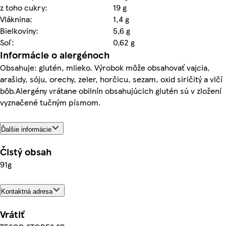
z toho cukry:
19 g
Vláknina:
1,4 g
Bielkoviny:
5,6 g
Soľ:
0,62 g
Informácie o alergénoch
Obsahuje: glutén, mlieko. Výrobok môže obsahovať vajcia,
arašidy, sóju, orechy, zeler, horčicu, sezam, oxid siričitý a vlčí
bôb.Alergény vrátane obilnín obsahujúcich glutén sú v zložení
vyznačené tučným písmom.
Ďalšie informácie
Čistý obsah
91g
Kontaktná adresa
Vrátiť