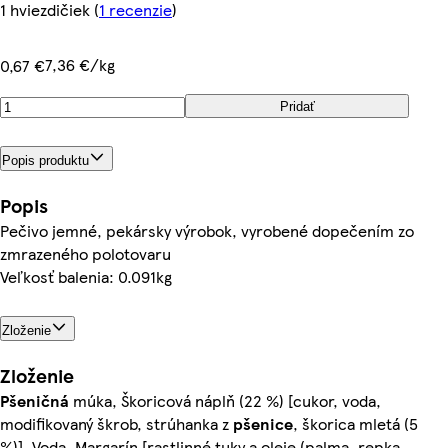
1 hviezdičiek
(
1 recenzie
)
7,36 €/kg
0,67 €
Pridať
Popis produktu
Popis
Pečivo jemné, pekársky výrobok, vyrobené dopečením zo
zmrazeného polotovaru
Veľkosť balenia: 0.091kg
Zloženie
Zloženie
Pšeničná
múka, Škoricová náplň (22 %) [cukor, voda,
modifikovaný škrob, strúhanka z
pšenice
, škorica mletá (5
%)], Voda, Margarín [rastlinné tuky a oleje (palma, repka,