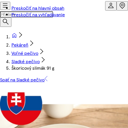
Preskočiť na hlavný obsah
Preskočiť na vyhľadávanie
Pekáreň
Voľné pečivo
Sladké pečivo
Škoricový slimák 91 g
Späť na Sladké pečivo