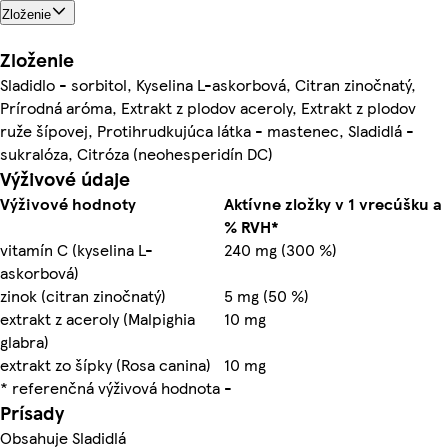
Zloženie
Zloženie
Sladidlo - sorbitol, Kyselina L-askorbová, Citran zinočnatý,
Prírodná aróma, Extrakt z plodov aceroly, Extrakt z plodov
ruže šípovej, Protihrudkujúca látka - mastenec, Sladidlá -
sukralóza, Citróza (neohesperidín DC)
Výživové údaje
Výživové hodnoty
Aktívne zložky v 1 vrecúšku a
% RVH*
vitamín C (kyselina L-
240 mg (300 %)
askorbová)
zinok (citran zinočnatý)
5 mg (50 %)
extrakt z aceroly (Malpighia
10 mg
glabra)
extrakt zo šípky (Rosa canina)
10 mg
* referenčná výživová hodnota
-
Prísady
Obsahuje Sladidlá