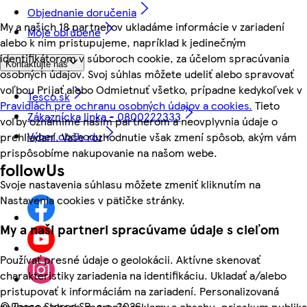
Objednanie doručenia
My a našich 18 partnerov ukladáme informácie v zariadení
Moje obľúbené
alebo k nim pristupujeme, napríklad k jedinečným
identifikátorom v súboroch cookie, za účelom spracúvania
Kontaktujte nás
osobných údajov. Svoj súhlas môžete udeliť alebo spravovať
voľbou Prijať alebo Odmietnuť všetko, prípadne kedykoľvek v
Tesco.sk
Pravidlách pre ochranu osobných údajov a cookies.
Tieto
Zákaznícka linka - 0800222333
voľby oznámime našim partnerom a neovplyvnia údaje o
Výber obchodu
prehliadaní. Vaše rozhodnutie však zmení spôsob, akým vám
prispôsobíme nakupovanie na našom webe.
followUs
Svoje nastavenia súhlasu môžete zmeniť kliknutím na
Nastavenia cookies v pätičke stránky.
My a naši partneri spracúvame údaje s cieľom
Používať presné údaje o geolokácii. Aktívne skenovať
charakteristiky zariadenia na identifikáciu. Ukladať a/alebo
pristupovať k informáciám na zariadení. Personalizovaná
©
Tesco Stores SR, a.s. 2026
reklama a obsah, meranie reklamy a obsahu, prieskum publika