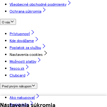
Všeobecné obchodné podmienky
Ochrana súkromia
O nás
Prístupnosť
Kde dovážame
Poplatok za službu
Nastavenia cookies
Možnosti platby
Tesco.sk
Clubcard
Pred prvým nákupom
Ako nakupovať
Nastavenia súkromia
Registrácia