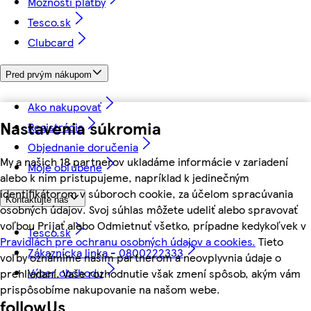
Možnosti platby
Tesco.sk
Clubcard
Pred prvým nákupom
Ako nakupovať
Nastavenia súkromia
Registrácia
Objednanie doručenia
My a našich 18 partnerov ukladáme informácie v zariadení
Moje obľúbené
alebo k nim pristupujeme, napríklad k jedinečným
identifikátorom v súboroch cookie, za účelom spracúvania
Kontaktujte nás
osobných údajov. Svoj súhlas môžete udeliť alebo spravovať
voľbou Prijať alebo Odmietnuť všetko, prípadne kedykoľvek v
Tesco.sk
Pravidlách pre ochranu osobných údajov a cookies.
Tieto
Zákaznícka linka - 0800222333
voľby oznámime našim partnerom a neovplyvnia údaje o
Výber obchodu
prehliadaní. Vaše rozhodnutie však zmení spôsob, akým vám
prispôsobíme nakupovanie na našom webe.
followUs