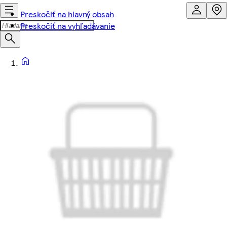
Preskočiť na hlavný obsah
Preskočiť na vyhľadávanie