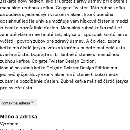
Získajte nový nádych, ako si udržať žiarivý úsmev pri čistení s
manuálnou zubnou kefkou Colgate Twister. Táto zubná kefka
sa dodáva s jedinečným vzorom vlákien, ktorý pomáha
dosiahnuť lepšie uhly a umožňuje vám hĺbkové čistenie medzi
zubami a pozdĺž línie ďasien. Manuálna zubná kefka má tiež
zahnuté vlákna navrhnuté tak, aby sa prispôsobili kontúram a
vyčistili povrch zubov pre zdravý úsmev. A čo viac, zubná
kefka má čistič jazyka, vďaka ktorému budete mať celé ústa
svieže a čisté. Doprajte si brilantné čistenie s manuálnou
zubnou kefkou Colgate Twister Design Edition.
Manuálna zubná kefka Colgate Twister Design Edition má
jedinečný špirálový vzor vlákien na čistenie hlboko medzi
zubami a pozdĺž línie ďasien. Zubná kefka má tiež čistič jazyka
pre svieže ústa.
Kontaktná adresa
Meno a adresa
Výrobca: