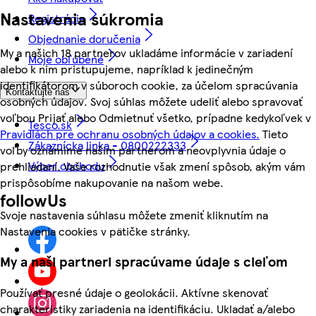
Nastavenia súkromia
Registrácia
Objednanie doručenia
My a našich 18 partnerov ukladáme informácie v zariadení
Moje obľúbené
alebo k nim pristupujeme, napríklad k jedinečným
identifikátorom v súboroch cookie, za účelom spracúvania
Kontaktujte nás
osobných údajov. Svoj súhlas môžete udeliť alebo spravovať
voľbou Prijať alebo Odmietnuť všetko, prípadne kedykoľvek v
Tesco.sk
Pravidlách pre ochranu osobných údajov a cookies.
Tieto
Zákaznícka linka - 0800222333
voľby oznámime našim partnerom a neovplyvnia údaje o
Výber obchodu
prehliadaní. Vaše rozhodnutie však zmení spôsob, akým vám
prispôsobíme nakupovanie na našom webe.
followUs
Svoje nastavenia súhlasu môžete zmeniť kliknutím na
Nastavenia cookies v pätičke stránky.
My a naši partneri spracúvame údaje s cieľom
Používať presné údaje o geolokácii. Aktívne skenovať
charakteristiky zariadenia na identifikáciu. Ukladať a/alebo