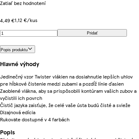
Zatiaľ bez hodnotení
1,12 €/kus
4,49 €
Pridať
Popis produktu
Hlavné výhody
Jedinečný vzor Twister vlákien na dosiahnutie lepších uhlov
pre hĺbkové čistenie medzi zubami a pozdĺž línie ďasien
Zaoblené vlákna, aby sa prispôsobili kontúram vašich zubov a
vyčistili ich povrch
Čistič jazyka zaisťuje, že celé vaše ústa budú čisté a svieže
Dizajnová edícia
Rukoväte dostupné v 4 farbách
Popis