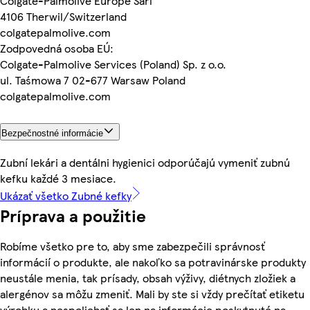
Colgate-Palmolive Europe Sarl
4106 Therwil/Switzerland
colgatepalmolive.com
Zodpovedná osoba EÚ:
Colgate-Palmolive Services (Poland) Sp. z o.o.
ul. Taśmowa 7 02-677 Warsaw Poland
colgatepalmolive.com
Bezpečnostné informácie
Zubní lekári a dentálni hygienici odporúčajú vymeniť zubnú
kefku každé 3 mesiace.
Ukázať všetko Zubné kefky
Príprava a použitie
Robíme všetko pre to, aby sme zabezpečili správnosť
informácií o produkte, ale nakoľko sa potravinárske produkty
neustále menia, tak prísady, obsah výživy, diétnych zložiek a
alergénov sa môžu zmeniť. Mali by ste si vždy prečítať etiketu
výrobku a nespoliehať sa len na informácie poskytnuté na