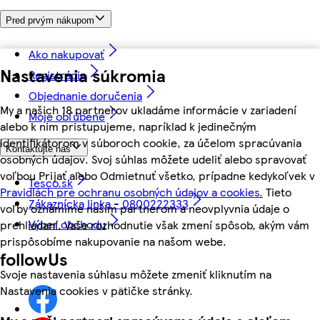
Pred prvým nákupom
Ako nakupovať
Nastavenia súkromia
Registrácia
Objednanie doručenia
My a našich 18 partnerov ukladáme informácie v zariadení
Moje obľúbené
alebo k nim pristupujeme, napríklad k jedinečným
identifikátorom v súboroch cookie, za účelom spracúvania
Kontaktujte nás
osobných údajov. Svoj súhlas môžete udeliť alebo spravovať
voľbou Prijať alebo Odmietnuť všetko, prípadne kedykoľvek v
Tesco.sk
Pravidlách pre ochranu osobných údajov a cookies.
Tieto
Zákaznícka linka - 0800222333
voľby oznámime našim partnerom a neovplyvnia údaje o
Výber obchodu
prehliadaní. Vaše rozhodnutie však zmení spôsob, akým vám
prispôsobíme nakupovanie na našom webe.
followUs
Svoje nastavenia súhlasu môžete zmeniť kliknutím na
Nastavenia cookies v pätičke stránky.