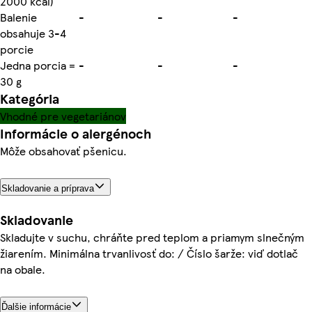
2000 kcal)
Balenie
-
-
-
obsahuje 3-4
porcie
Jedna porcia =
-
-
-
30 g
Kategória
Vhodné pre vegetariánov
Informácie o alergénoch
Môže obsahovať pšenicu.
Skladovanie a príprava
Skladovanie
Skladujte v suchu, chráňte pred teplom a priamym slnečným
žiarením. Minimálna trvanlivosť do: / Číslo šarže: viď dotlač
na obale.
Ďalšie informácie