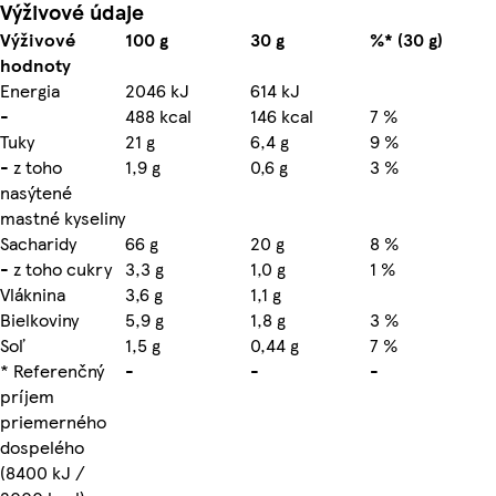
Výživové údaje
Výživové
100 g
30 g
%* (30 g)
hodnoty
Energia
2046 kJ
614 kJ
-
488 kcal
146 kcal
7 %
Tuky
21 g
6,4 g
9 %
- z toho
1,9 g
0,6 g
3 %
nasýtené
mastné kyseliny
Sacharidy
66 g
20 g
8 %
- z toho cukry
3,3 g
1,0 g
1 %
Vláknina
3,6 g
1,1 g
Bielkoviny
5,9 g
1,8 g
3 %
Soľ
1,5 g
0,44 g
7 %
* Referenčný
-
-
-
príjem
priemerného
dospelého
(8400 kJ /