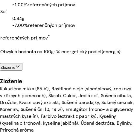
-
1.00%
referenčných príjmov
Soľ
0.44g
-
7.00%
referenčných príjmov
*
referenčných príjmov
Obvyklá hodnota na 100g: % energetický podiel{energia}
Zloženie
Zloženie
Kukuričná múka (65 %), Rastlinné oleje (slnečnicový, repkový
v rôznych pomeroch), Škrob, Cukor, Jedlá soľ, Sušená cibuľa,
Droždie, Kvasnicový extrakt, Sušené paradajky, Sušený cesnak,
Koreniny, Sušené čili (0, 19 %), Emulgátor (mono- a diglyceridy
mastných kyselín), Farbivo (extrakt z papriky), Kyseliny
(kyselina citrónová, kyselina jablčná), Údená dextróza, Bylinky,
Prírodná aróma