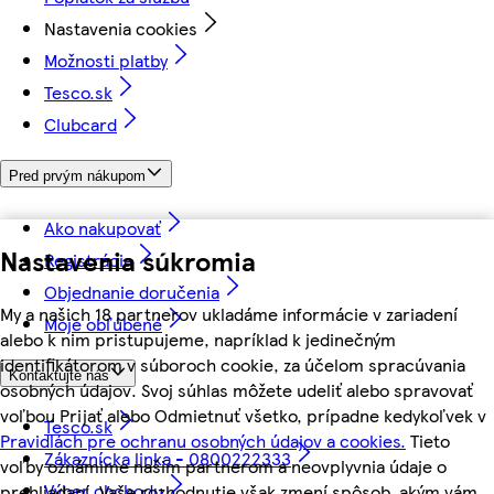
Nastavenia cookies
Možnosti platby
Tesco.sk
Clubcard
Pred prvým nákupom
Ako nakupovať
Nastavenia súkromia
Registrácia
Objednanie doručenia
My a našich 18 partnerov ukladáme informácie v zariadení
Moje obľúbené
alebo k nim pristupujeme, napríklad k jedinečným
identifikátorom v súboroch cookie, za účelom spracúvania
Kontaktujte nás
osobných údajov. Svoj súhlas môžete udeliť alebo spravovať
voľbou Prijať alebo Odmietnuť všetko, prípadne kedykoľvek v
Tesco.sk
Pravidlách pre ochranu osobných údajov a cookies.
Tieto
Zákaznícka linka - 0800222333
voľby oznámime našim partnerom a neovplyvnia údaje o
Výber obchodu
prehliadaní. Vaše rozhodnutie však zmení spôsob, akým vám