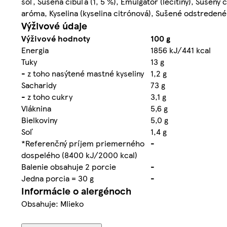
soľ, Sušená cibuľa (1, 5 %), Emulgátor (lecitíny), Sušený
aróma, Kyselina (kyselina citrónová), Sušené odstreden
Výživové údaje
Výživové hodnoty
100 g
Energia
1856 kJ/441 kcal
Tuky
13 g
- z toho nasýtené mastné kyseliny
1,2 g
Sacharidy
73 g
- z toho cukry
3,1 g
Vláknina
5,6 g
Bielkoviny
5,0 g
Soľ
1,4 g
*Referenčný príjem priemerného
-
dospelého (8400 kJ/2000 kcal)
Balenie obsahuje 2 porcie
-
Jedna porcia = 30 g
-
Informácie o alergénoch
Obsahuje: Mlieko