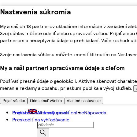
Nastavenia súkromia
My a našich 18 partnerov ukladáme informácie v zariadení ale
Svoj súhlas môžete udeliť alebo spravovať voľbou Prijať aleb
partnerom a neovplyvnia údaje o prehliadaní. Vaše rozhodnu
Svoje nastavenia súhlasu môžete zmeniť kliknutím na Nastaven
My a naši partneri spracúvame údaje s cieľom
Používať presné údaje o geolokácii. Aktívne skenovať charakter
meranie reklamy a obsahu, prieskum publika a vývoj služieb.
Prijať všetko
Odmietnuť všetko
Vlastné nastavenie
Preskočiť na hlavný obsah
English
Ako nakupovať online
Nápoveda
Preskočiť na vyhľadávanie