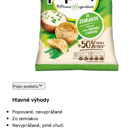
Popis produktu
Hlavné výhody
Popované, nevyprážané
Zo zemiakov
Nevyprážané, plné chuti