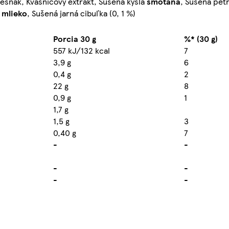
 cesnak, Kvasnicový extrakt, Sušená kyslá
smotana
, Sušená pet
é
mlieko
, Sušená jarná cibuľka (0, 1 %)
Porcia 30 g
%* (30 g)
557 kJ/132 kcal
7
3,9 g
6
0,4 g
2
22 g
8
0,9 g
1
1,7 g
1,5 g
3
0,40 g
7
-
-
-
-
-
-