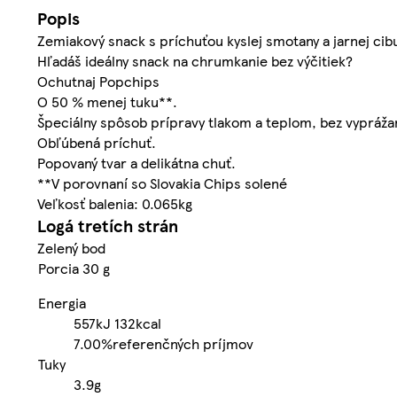
Popis
Zemiakový snack s príchuťou kyslej smotany a jarnej cib
Hľadáš ideálny snack na chrumkanie bez výčitiek?
Ochutnaj Popchips
O 50 % menej tuku**.
Špeciálny spôsob prípravy tlakom a teplom, bez vypráža
Obľúbená príchuť.
Popovaný tvar a delikátna chuť.
**V porovnaní so Slovakia Chips solené
Veľkosť balenia: 0.065kg
Logá tretích strán
Zelený bod
Porcia 30 g
Energia
557kJ
132kcal
7.00%
referenčných príjmov
Tuky
3.9g