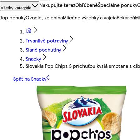
Nakupujte teraz
Obľúbené
Špeciálne ponuky
O
Všetky kategórie
Top ponuky
Ovocie, zelenina
Mliečne výrobky a vajcia
Pekáreň
Mä
Trvanlivé potraviny
Slané pochutiny
Snacky
Slovakia Pop Chips S príchuťou kyslá smotana s ci
Späť na Snacky