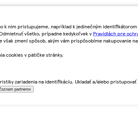
bo k nim pristupujeme, napríklad k jedinečným identifikátoro
o Odmietnuť všetko, prípadne kedykoľvek v
Pravidlách pre ochr
tie však zmení spôsob, akým vám prispôsobíme nakupovanie n
ia cookies v pätičke stránky.
istiky zariadenia na identifikáciu. Ukladať a/alebo pristupova
Zoznam partnerov