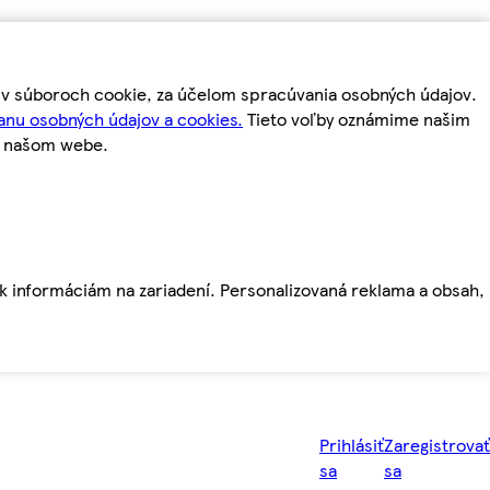
m v súboroch cookie, za účelom spracúvania osobných údajov.
anu osobných údajov a cookies.
Tieto voľby oznámime našim
a našom webe.
ť k informáciám na zariadení. Personalizovaná reklama a obsah,
Prihlásiť
Zaregistrovať
sa
sa