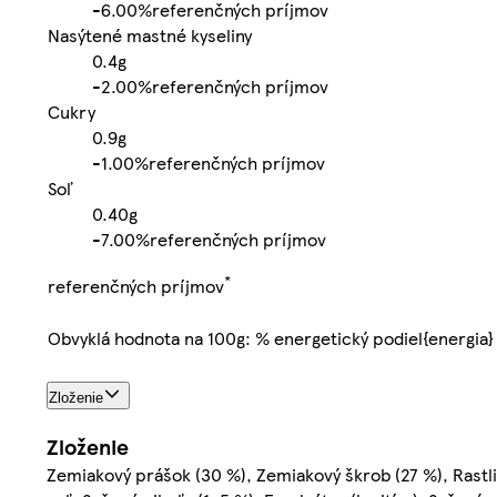
-
6.00%
referenčných príjmov
Nasýtené mastné kyseliny
0.4g
-
2.00%
referenčných príjmov
Cukry
0.9g
-
1.00%
referenčných príjmov
Soľ
0.40g
-
7.00%
referenčných príjmov
*
referenčných príjmov
Obvyklá hodnota na 100g: % energetický podiel{energia}
Zloženie
Zloženie
Zemiakový prášok (30 %), Zemiakový škrob (27 %), Rastl