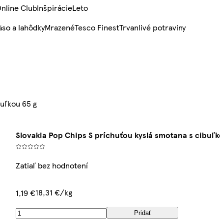
nline Club
Inšpirácie
Leto
so a lahôdky
Mrazené
Tesco Finest
Trvanlivé potraviny
buľkou 65 g
Slovakia Pop Chips S príchuťou kyslá smotana s cibuľk
Zatiaľ bez hodnotení
18,31 €/kg
1,19 €
Pridať