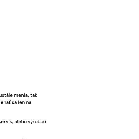
ustále menia, tak
iehať sa len na
servis, alebo výrobcu