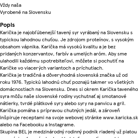
Vždy naša
Vyrobené na Slovensku
Popis
Karička je najobľúbenejší tavený syr vyrábaný na Slovensku s
typickou lahodnou chuťou. Je zdrojom proteínov, s vysokým
obsahom vápnika. Karička má vysokú kvalitu a je bez
pridaných konzervantov, farbív a umelých aróm. Aby sme
ulahodili každému spotrebiteľovi, môžete si pochutiť na
Karičke vo viacerých variantoch a príchutiach.
Karička je tradičná a dôveryhodná slovenská značka už od
roku 1976. Typickú lahodnú chuť poznajú takmer vo všetkých
domácnostiach na Slovensku. Dnes si okrem Karička taveného
syra môžu naše slovenské rodiny vychutnať aj smotanové
nátierky, tvrdé plátkové syry alebo syry na panvicu a gril.
Karička pomáha s prípravou chutných jedál, a zároveň
inšpiruje receptami na svoje webovej stránke www.karicka.sk
alebo na Facebooku a Instagrame.
Skupina BEL je medzinárodný rodinný podnik riadený už piatou