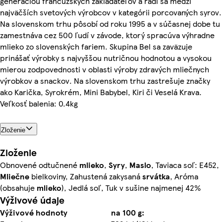
generáciou francúzskych zakladateľov a radí sa medzi
najväčších svetových výrobcov v kategórii porcovaných syrov.
Na slovenskom trhu pôsobí od roku 1995 a v súčasnej dobe tu
zamestnáva cez 500 ľudí v závode, ktorý spracúva výhradne
mlieko zo slovenských fariem. Skupina Bel sa zaväzuje
prinášať výrobky s najvyššou nutričnou hodnotou a vysokou
mierou zodpovednosti v oblasti výroby zdravých mliečnych
výrobkov a snackov. Na slovenskom trhu zastrešuje značky
ako Karička, Syrokrém, Mini Babybel, Kiri či Veselá Krava.
Veľkosť balenia: 0.4kg
Zloženie
Zloženie
Obnovené odtučnené
mlieko
,
Syry
,
Maslo
, Taviaca soľ: E452,
Mliečne
bielkoviny, Zahustená zakysaná
srvátka
, Aróma
(obsahuje
mlieko
), Jedlá soľ, Tuk v sušine najmenej 42%
Výživové údaje
Výživové hodnoty
na 100 g: