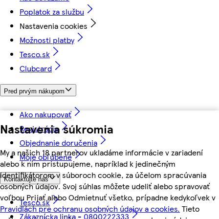
Poplatok za službu
Nastavenia cookies
Možnosti platby
Tesco.sk
Clubcard
Pred prvým nákupom
Ako nakupovať
Nastavenia súkromia
Registrácia
Objednanie doručenia
My a našich 18 partnerov ukladáme informácie v zariadení
Moje obľúbené
alebo k nim pristupujeme, napríklad k jedinečným
identifikátorom v súboroch cookie, za účelom spracúvania
Kontaktujte nás
osobných údajov. Svoj súhlas môžete udeliť alebo spravovať
voľbou Prijať alebo Odmietnuť všetko, prípadne kedykoľvek v
Tesco.sk
Pravidlách pre ochranu osobných údajov a cookies.
Tieto
Zákaznícka linka - 0800222333