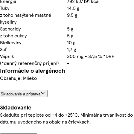
Energia
792 kJ/191 kcal
Tuky
14,5 g
z toho nasýtené mastné
9,5 g
kyseliny
Sacharidy
5 g
z toho cukry
5 g
Bielkoviny
10 g
Soľ
1,7 g
Vápnik
300 mg - 37,5 % *DRP
(*denný referenčný príjem)
-
Informácie o alergénoch
Obsahuje: Mlieko
Skladovanie a príprava
Skladovanie
Skladujte pri teplote od +4 do +25°C. Minimálna trvanlivosť do
dátumu uvedeného na obale na črievkach.