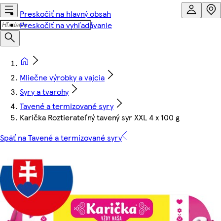
Preskočiť na hlavný obsah
Preskočiť na vyhľadávanie
Mliečne výrobky a vajcia
Syry a tvarohy
Tavené a termizované syry
Karička Roztierateľný tavený syr XXL 4 x 100 g
Späť na Tavené a termizované syry