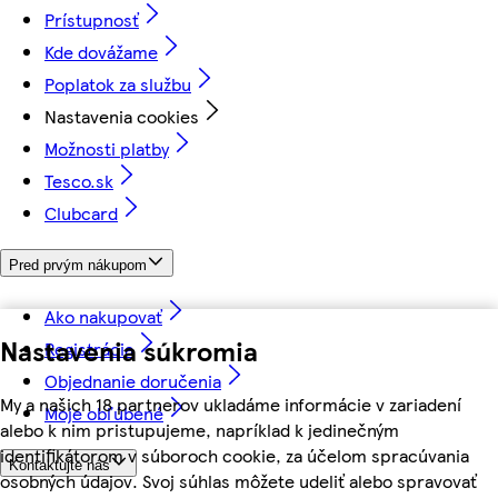
Prístupnosť
Kde dovážame
Poplatok za službu
Nastavenia cookies
Možnosti platby
Tesco.sk
Clubcard
Pred prvým nákupom
Ako nakupovať
Nastavenia súkromia
Registrácia
Objednanie doručenia
My a našich 18 partnerov ukladáme informácie v zariadení
Moje obľúbené
alebo k nim pristupujeme, napríklad k jedinečným
identifikátorom v súboroch cookie, za účelom spracúvania
Kontaktujte nás
osobných údajov. Svoj súhlas môžete udeliť alebo spravovať