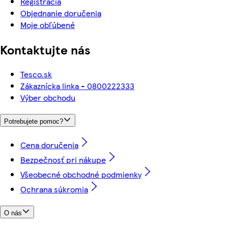
Registrácia
Objednanie doručenia
Moje obľúbené
Kontaktujte nás
Tesco.sk
Zákaznícka linka - 0800222333
Výber obchodu
Potrebujete pomoc?
Cena doručenia
Bezpečnosť pri nákupe
Všeobecné obchodné podmienky
Ochrana súkromia
O nás