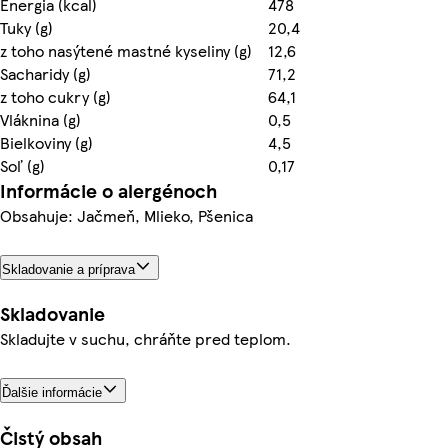
Energia (kcal)
478
Tuky (g)
20,4
z toho nasýtené mastné kyseliny (g)
12,6
Sacharidy (g)
71,2
z toho cukry (g)
64,1
Vláknina (g)
0,5
Bielkoviny (g)
4,5
Soľ (g)
0,17
Informácie o alergénoch
Obsahuje: Jačmeň, Mlieko, Pšenica
Skladovanie a príprava
Skladovanie
Skladujte v suchu, chráňte pred teplom.
Ďalšie informácie
Čistý obsah