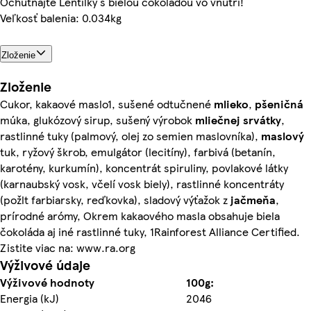
Ochutnajte Lentilky s bielou čokoládou vo vnútri!
Veľkosť balenia: 0.034kg
Zloženie
Zloženie
Cukor, kakaové maslo1, sušené odtučnené
mlieko
,
pšeničná
múka, glukózový sirup, sušený výrobok
mliečnej
srvátky
,
rastlinné tuky (palmový, olej zo semien maslovníka),
maslový
tuk, ryžový škrob, emulgátor (lecitíny), farbivá (betanín,
karotény, kurkumín), koncentrát spiruliny, povlakové látky
(karnaubský vosk, včelí vosk biely), rastlinné koncentráty
(požlt farbiarsky, reďkovka), sladový výťažok z
jačmeňa
,
prírodné arómy, Okrem kakaového masla obsahuje biela
čokoláda aj iné rastlinné tuky, 1Rainforest Alliance Certified.
Zistite viac na: www.ra.org
Výživové údaje
Výživové hodnoty
100g:
Energia (kJ)
2046