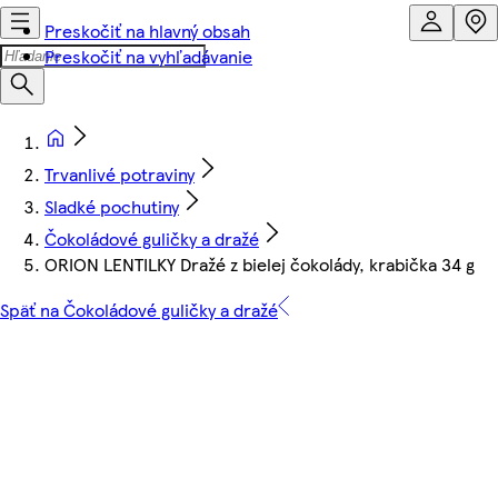
Preskočiť na hlavný obsah
Preskočiť na vyhľadávanie
Trvanlivé potraviny
Sladké pochutiny
Čokoládové guličky a dražé
ORION LENTILKY Dražé z bielej čokolády, krabička 34 g
Späť na Čokoládové guličky a dražé