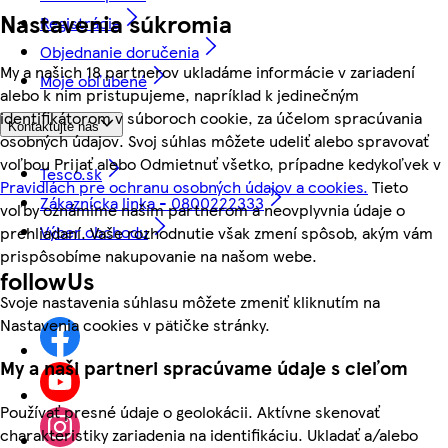
Nastavenia súkromia
Registrácia
Objednanie doručenia
My a našich 18 partnerov ukladáme informácie v zariadení
Moje obľúbené
alebo k nim pristupujeme, napríklad k jedinečným
identifikátorom v súboroch cookie, za účelom spracúvania
Kontaktujte nás
osobných údajov. Svoj súhlas môžete udeliť alebo spravovať
voľbou Prijať alebo Odmietnuť všetko, prípadne kedykoľvek v
Tesco.sk
Pravidlách pre ochranu osobných údajov a cookies.
Tieto
Zákaznícka linka - 0800222333
voľby oznámime našim partnerom a neovplyvnia údaje o
Výber obchodu
prehliadaní. Vaše rozhodnutie však zmení spôsob, akým vám
prispôsobíme nakupovanie na našom webe.
followUs
Svoje nastavenia súhlasu môžete zmeniť kliknutím na
Nastavenia cookies v pätičke stránky.
My a naši partneri spracúvame údaje s cieľom
Používať presné údaje o geolokácii. Aktívne skenovať
charakteristiky zariadenia na identifikáciu. Ukladať a/alebo