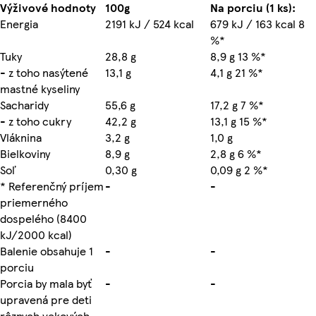
Výživové hodnoty
100g
Na porciu (1 ks):
Energia
2191 kJ / 524 kcal
679 kJ / 163 kcal 8
%*
Tuky
28,8 g
8,9 g 13 %*
- z toho nasýtené
13,1 g
4,1 g 21 %*
mastné kyseliny
Sacharidy
55,6 g
17,2 g 7 %*
- z toho cukry
42,2 g
13,1 g 15 %*
Vláknina
3,2 g
1,0 g
Bielkoviny
8,9 g
2,8 g 6 %*
Soľ
0,30 g
0,09 g 2 %*
* Referenčný príjem
-
-
priemerného
dospelého (8400
kJ/2000 kcal)
Balenie obsahuje 1
-
-
porciu
Porcia by mala byť
-
-
upravená pre deti
rôznych vekových