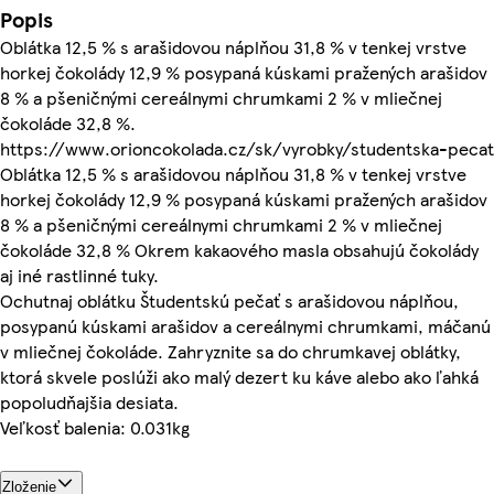
Popis
Oblátka 12,5 % s arašidovou náplňou 31,8 % v tenkej vrstve
horkej čokolády 12,9 % posypaná kúskami pražených arašidov
8 % a pšeničnými cereálnymi chrumkami 2 % v mliečnej
čokoláde 32,8 %.
https://www.orioncokolada.cz/sk/vyrobky/studentska-pecat
Oblátka 12,5 % s arašidovou náplňou 31,8 % v tenkej vrstve
horkej čokolády 12,9 % posypaná kúskami pražených arašidov
8 % a pšeničnými cereálnymi chrumkami 2 % v mliečnej
čokoláde 32,8 % Okrem kakaového masla obsahujú čokolády
aj iné rastlinné tuky.
Ochutnaj oblátku Študentskú pečať s arašidovou náplňou,
posypanú kúskami arašidov a cereálnymi chrumkami, máčanú
v mliečnej čokoláde. Zahryznite sa do chrumkavej oblátky,
ktorá skvele poslúži ako malý dezert ku káve alebo ako ľahká
popoludňajšia desiata.
Veľkosť balenia: 0.031kg
Zloženie