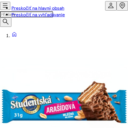
Preskočiť na hlavný obsah
Preskočiť na vyhľadávanie