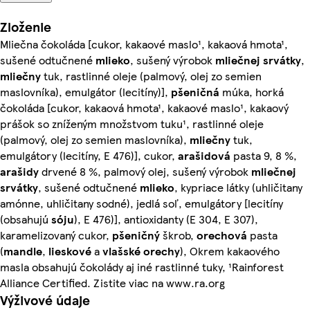
Zloženie
Mliečna čokoláda [cukor, kakaové maslo¹, kakaová hmota¹,
sušené odtučnené
mlieko
, sušený výrobok
mliečnej srvátky
,
mliečny
tuk, rastlinné oleje (palmový, olej zo semien
maslovníka), emulgátor (lecitíny)],
pšeničná
múka, horká
čokoláda [cukor, kakaová hmota¹, kakaové maslo¹, kakaový
prášok so zníženým množstvom tuku¹, rastlinné oleje
(palmový, olej zo semien maslovníka),
mliečny
tuk,
emulgátory (lecitíny, E 476)], cukor,
arašidová
pasta 9, 8 %,
arašidy
drvené 8 %, palmový olej, sušený výrobok
mliečnej
srvátky
, sušené odtučnené
mlieko
, kypriace látky (uhličitany
amónne, uhličitany sodné), jedlá soľ, emulgátory [lecitíny
(obsahujú
sóju
), E 476)], antioxidanty (E 304, E 307),
karamelizovaný cukor,
pšeničný
škrob,
orechová
pasta
(
mandle
,
lieskové
a
vlašské orechy
), Okrem kakaového
masla obsahujú čokolády aj iné rastlinné tuky, ¹Rainforest
Alliance Certified. Zistite viac na www.ra.org
Výživové údaje