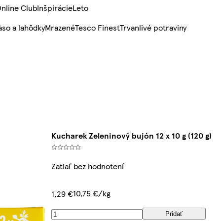
nline Club
Inšpirácie
Leto
so a lahôdky
Mrazené
Tesco Finest
Trvanlivé potraviny
Kucharek Zeleninový bujón 12 x 10 g (120 g)
Zatiaľ bez hodnotení
10,75 €/kg
1,29 €
Pridať