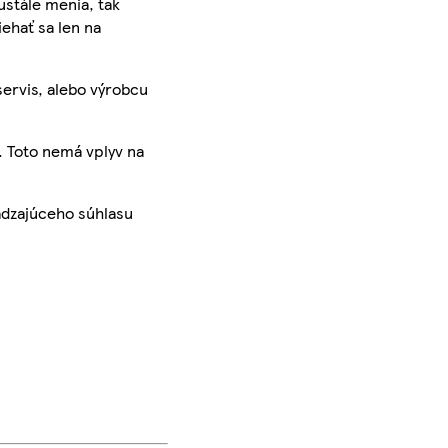
ustále menia, tak
iehať sa len na
servis, alebo výrobcu
. Toto nemá vplyv na
ádzajúceho súhlasu