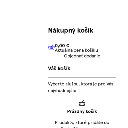
Nákupný košík
0,00 €
Aktuálna cena košíku
0,00 €
Aktuálna cena košíku
Objednať dodanie
Váš košík
Vyberte službu, ktorá je pre Vás
najvhodnejšie
Prázdny košík
Produkty, ktoré pridáte do