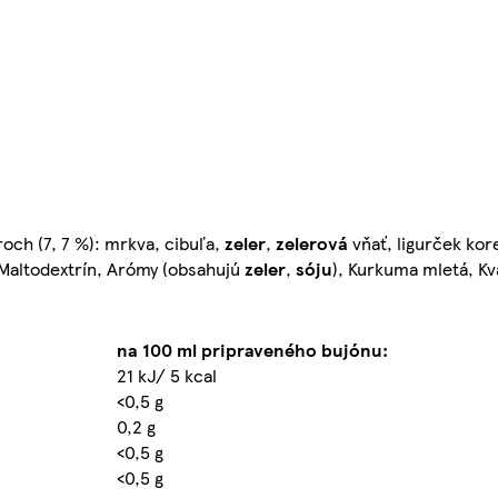
och (7, 7 %): mrkva, cibuľa,
zeler
,
zelerová
vňať, ligurček kor
 Maltodextrín, Arómy (obsahujú
zeler
,
sóju
), Kurkuma mletá, Kv
na 100 ml pripraveného bujónu:
21 kJ/ 5 kcal
<0,5 g
0,2 g
<0,5 g
<0,5 g