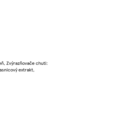
eň, Zvýrazňovače chuti:
asnicový extrakt,