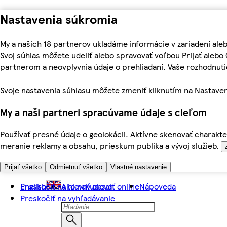
Nastavenia súkromia
My a našich 18 partnerov ukladáme informácie v zariadení ale
Svoj súhlas môžete udeliť alebo spravovať voľbou Prijať aleb
partnerom a neovplyvnia údaje o prehliadaní. Vaše rozhodnu
Svoje nastavenia súhlasu môžete zmeniť kliknutím na Nastaven
My a naši partneri spracúvame údaje s cieľom
Používať presné údaje o geolokácii. Aktívne skenovať charakter
meranie reklamy a obsahu, prieskum publika a vývoj služieb.
Prijať všetko
Odmietnuť všetko
Vlastné nastavenie
Preskočiť na hlavný obsah
English
Ako nakupovať online
Nápoveda
Preskočiť na vyhľadávanie