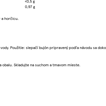
<0,5 g
0,97 g
 a horčicu.
j vody. Použitie: slepačí bujón pripravený podľa návodu sa doko
ana obalu. Skladujte na suchom a tmavom mieste.