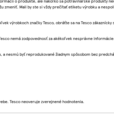
ormácií o produkte, ale nakoľko sa potravinárske produkty ne
žu zmeniť. Mali by ste si vždy prečítať etiketu výrobku a nespol
ľvek výrobkoch značky Tesco, obráťte sa na Tesco zákaznícky 
, Tesco nemá zodpovednosť za akékoľvek nesprávne informácie
bu, a nesmú byť reprodukované žiadnym spôsobom bez predch
webe. Tesco neoveruje zverejnené hodnotenia.