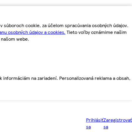
m v súboroch cookie, za účelom spracúvania osobných údajov.
anu osobných údajov a cookies.
Tieto voľby oznámime našim
a našom webe.
ť k informáciám na zariadení. Personalizovaná reklama a obsah,
Prihlásiť
Zaregistrovať
sa
sa