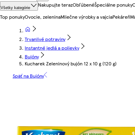
Nakupujte teraz
Obľúbené
Špeciálne ponuky
O
Všetky kategórie
Top ponuky
Ovocie, zelenina
Mliečne výrobky a vajcia
Pekáreň
Mä
Trvanlivé potraviny
Instantné jedlá a polievky
Bujóny
Kucharek Zeleninový bujón 12 x 10 g (120 g)
Späť na Bujóny