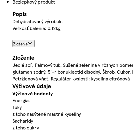
Bezlepkový produkt
Popis
Dehydratovaný výrobok.
Veľkosť balenia: 0.12kg
Zloženie
Zloženie
Jedlá soľ, Palmový tuk, Sušená zelenina v rôznych pomer
glutaman sodný, 5'-ribonukleotid disodný, Škrob, Cukor,
Petržlenová vňať, Regulátor kyslosti: kyselina citrónová
Výživové údaje
Výživové hodnoty
Energia:
Tuky
z toho nasýtené mastné kyseliny
Sacharidy
z toho cukry