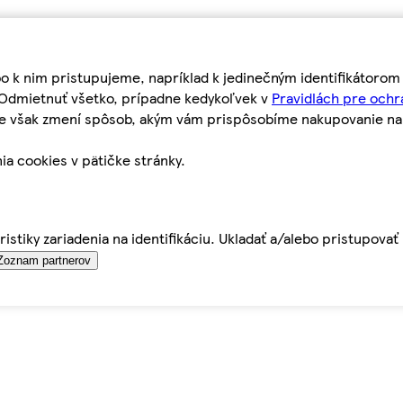
bo k nim pristupujeme, napríklad k jedinečným identifikátoro
o Odmietnuť všetko, prípadne kedykoľvek v
Pravidlách pre ochr
tie však zmení spôsob, akým vám prispôsobíme nakupovanie n
ia cookies v pätičke stránky.
istiky zariadenia na identifikáciu. Ukladať a/alebo pristupova
Zoznam partnerov