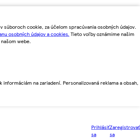
m v súboroch cookie, za účelom spracúvania osobných údajov.
anu osobných údajov a cookies.
Tieto voľby oznámime našim
a našom webe.
ť k informáciám na zariadení. Personalizovaná reklama a obsah,
Prihlásiť
Zaregistrovať
sa
sa