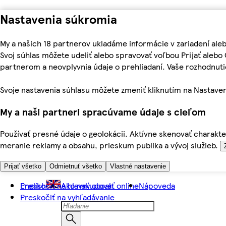
Nastavenia súkromia
My a našich 18 partnerov ukladáme informácie v zariadení ale
Svoj súhlas môžete udeliť alebo spravovať voľbou Prijať aleb
partnerom a neovplyvnia údaje o prehliadaní. Vaše rozhodnu
Svoje nastavenia súhlasu môžete zmeniť kliknutím na Nastaven
My a naši partneri spracúvame údaje s cieľom
Používať presné údaje o geolokácii. Aktívne skenovať charakter
meranie reklamy a obsahu, prieskum publika a vývoj služieb.
Prijať všetko
Odmietnuť všetko
Vlastné nastavenie
Preskočiť na hlavný obsah
English
Ako nakupovať online
Nápoveda
Preskočiť na vyhľadávanie