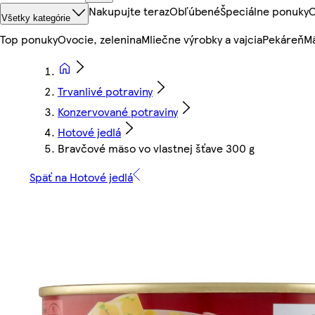
Nakupujte teraz
Obľúbené
Špeciálne ponuky
O
Všetky kategórie
Top ponuky
Ovocie, zelenina
Mliečne výrobky a vajcia
Pekáreň
Mä
Trvanlivé potraviny
Konzervované potraviny
Hotové jedlá
Bravčové mäso vo vlastnej šťave 300 g
Späť na Hotové jedlá