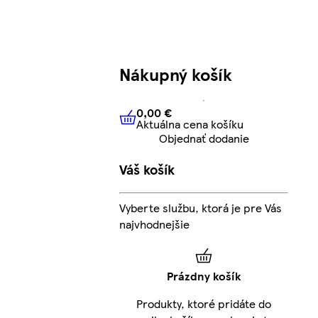
Nákupný košík
0,00 €
Aktuálna cena košíku
0,00 €
Aktuálna cena košíku
Objednať dodanie
Váš košík
Vyberte službu, ktorá je pre Vás
najvhodnejšie
Prázdny košík
Produkty, ktoré pridáte do