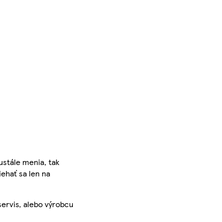
ustále menia, tak
iehať sa len na
servis, alebo výrobcu