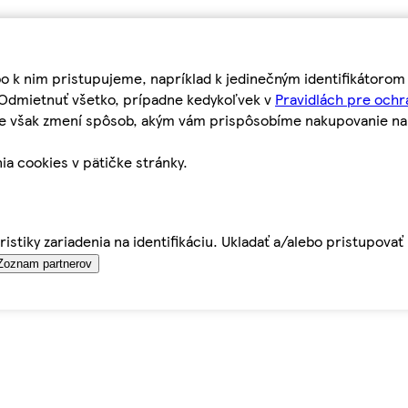
bo k nim pristupujeme, napríklad k jedinečným identifikátoro
o Odmietnuť všetko, prípadne kedykoľvek v
Pravidlách pre ochr
tie však zmení spôsob, akým vám prispôsobíme nakupovanie n
ia cookies v pätičke stránky.
istiky zariadenia na identifikáciu. Ukladať a/alebo pristupova
Zoznam partnerov