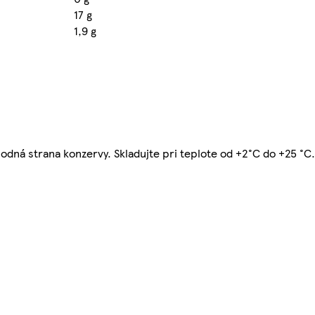
17 g
1,9 g
podná strana konzervy. Skladujte pri teplote od +2°C do +25 °C.