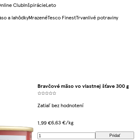
nline Club
Inšpirácie
Leto
so a lahôdky
Mrazené
Tesco Finest
Trvanlivé potraviny
Bravčové mäso vo vlastnej šťave 300 g
Zatiaľ bez hodnotení
6,63 €/kg
1,99 €
Pridať