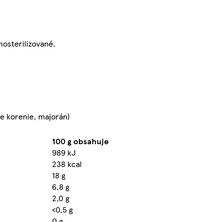
osterilizované.
ne korenie, majorán)
100 g obsahuje
989 kJ
238 kcal
18 g
6,8 g
2,0 g
<0,5 g
0 g