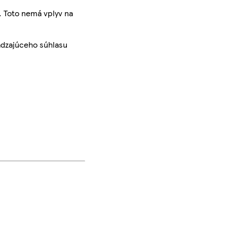
. Toto nemá vplyv na
ádzajúceho súhlasu