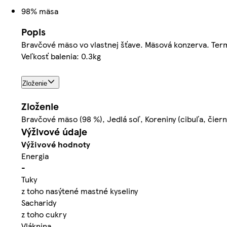
98% mäsa
Popis
Bravčové mäso vo vlastnej šťave. Mäsová konzerva. Term
Veľkosť balenia: 0.3kg
Zloženie
Zloženie
Bravčové mäso (98 %), Jedlá soľ, Koreniny (cibuľa, čier
Výživové údaje
Výživové hodnoty
Energia
-
Tuky
z toho nasýtené mastné kyseliny
Sacharidy
z toho cukry
Vláknina