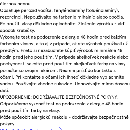
čiernou henou.
Obsahuje peroxid vodíka, fenyléndiamíny (toluéndiamíny),
rezorcinol. Nepoužívajte na farbenie mihalníc alebo obočia.
Po použití vlasy dôkladne opláchnite. Zloženie výrobku - viď
spodok krabičky.
Vykonajte test na podozrenie z alergie 48 hodín pred každým
farbením vlasov, a to aj v prípade, ak ste výrobok používali už
predtým. Preto si nezabudnite kúpiť výrobok minimálne 48
hodín pred jeho použitím. V prípade akejkoľvek reakcie alebo
pochybností sa ešte pred použitím akejkoľvek farby na vlasy
poraďte so svojím lekárom. Nesmie prísť do kontaktu s
očami. Pri kontakte s očami ich ihneď dôkladne vypláchnite
vodou. Používajte vhodné rukavice. Uchovávajte mimo dosahu
detí.
UPOZORNENIE: DODRŽIAVAJTE BEZPEČNOSTNÉ POKYNY.
Odporúčame vykonať test na podozrenie z alergie 48 hodín
pred použitím farby na vlasy.
Môže spôsobiť alergickú reakciu - dodržiavajte bezpečnostné
pokyny.