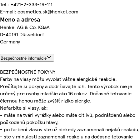
Tel.: +421-2-333-19-111
E-mail: cosmetics.sk@henkel.com
Meno a adresa
Henkel AG & Co. KGaA
D-40191 Düsseldorf
Germany
Bezpečnostné informácie
BEZPEČNOSTNÉ POKYNY
Farby na vlasy môžu vyvolať vážne alergické reakcie.
Prečítajte si pokyny a dodržiavajte ich. Tento výrobok nie je
určený pre osoby mladšie ako 16 rokov. Dočasné tetovanie
čiernou henou môže zvýšiť riziko alergie.
Nefarbite si vlasy, ak:
- máte na tvári vyrážky alebo máte citlivú, podráždenú alebo
poškodenú pokožku hlavy,
- po farbení vlasov ste už niekedy zaznamenali nejakú reakciu,
- ste v minulosti zaznamenali reakciu na dočasné tetovanie