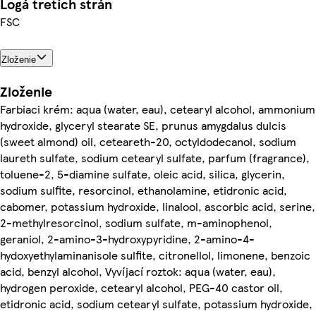
Logá tretích strán
FSC
Zloženie
Zloženie
Farbiaci krém: aqua (water, eau), cetearyl alcohol, ammonium
hydroxide, glyceryl stearate SE, prunus amygdalus dulcis
(sweet almond) oil, ceteareth-20, octyldodecanol, sodium
laureth sulfate, sodium cetearyl sulfate, parfum (fragrance),
toluene-2, 5-diamine sulfate, oleic acid, silica, glycerin,
sodium sulfite, resorcinol, ethanolamine, etidronic acid,
cabomer, potassium hydroxide, linalool, ascorbic acid, serine,
2-methylresorcinol, sodium sulfate, m-aminophenol,
geraniol, 2-amino-3-hydroxypyridine, 2-amino-4-
hydoxyethylaminanisole sulfite, citronellol, limonene, benzoic
acid, benzyl alcohol, Vyvíjací roztok: aqua (water, eau),
hydrogen peroxide, cetearyl alcohol, PEG-40 castor oil,
etidronic acid, sodium cetearyl sulfate, potassium hydroxide,