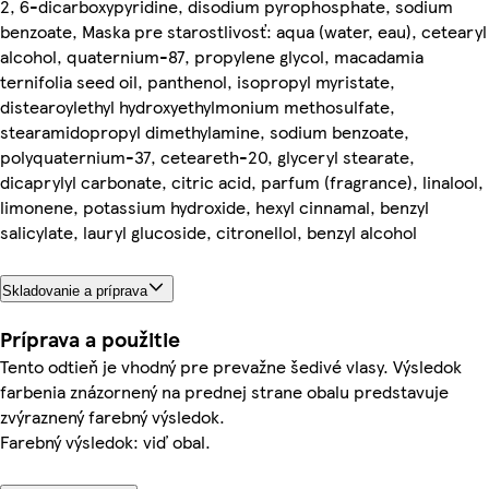
2, 6-dicarboxypyridine, disodium pyrophosphate, sodium
benzoate, Maska pre starostlivosť: aqua (water, eau), cetearyl
alcohol, quaternium-87, propylene glycol, macadamia
ternifolia seed oil, panthenol, isopropyl myristate,
distearoylethyl hydroxyethylmonium methosulfate,
stearamidopropyl dimethylamine, sodium benzoate,
polyquaternium-37, ceteareth-20, glyceryl stearate,
dicaprylyl carbonate, citric acid, parfum (fragrance), linalool,
limonene, potassium hydroxide, hexyl cinnamal, benzyl
salicylate, lauryl glucoside, citronellol, benzyl alcohol
Skladovanie a príprava
Príprava a použitie
Tento odtieň je vhodný pre prevažne šedivé vlasy. Výsledok
farbenia znázornený na prednej strane obalu predstavuje
zvýraznený farebný výsledok.
Farebný výsledok: viď obal.