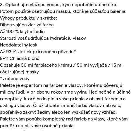
3. Oplachujte vlažnou vodou, kým nepotečie úplne číra.
Potom použite ošetrujúcu masku, ktorá je súčasťou balenia.
Výhody produktu v skratke:
Dlhotrvajúca žiarivá farba
Až 100 % krytie šedín
Starostlivosť udržujúca hydratáciu vlasov
Neodolateľný lesk
Až 93 % zložiek prírodného pôvodu*
8-11 Chladná blond
Obsahuje 50 ml farbiaceho krému / 50 ml vyvíjača / 15 ml
ošetrujúcej masky
*vrátane vody
Palette je expertom na farbenie vlasov, ktorému dôverujú
milióny ľudí. V priebehu rokov sme vyvinuli jedinečné a účinné
receptúry, ktoré hrdo plnia vaše priania v oblasti farbenia a
stylingu vlasov. Či už chcete zmeniť farbu vlasov natrvalo,
spoľahlivo zakryť šediny alebo len vyskúšať nový vzhľad,
Palette vám ponúka kompletný rad farieb na vlasy, ktoré vám
pomôžu splniť vaše osobné priania.