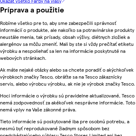
Ukázať všetko Farby na vlasy
Príprava a použitie
Robíme všetko pre to, aby sme zabezpečili správnosť
informácií o produkte, ale nakoľko sa potravinárske produkty
neustále menia, tak prísady, obsah výživy, diétnych zložiek a
alergénov sa môžu zmeniť. Mali by ste si vždy prečítať etiketu
výrobku a nespoliehať sa len na informácie poskytnuté na
webových stránkach.
Ak máte nejaké otázky alebo sa chcete poradiť o akýchkoľvek
výrobkoch značky Tesco, obráťte sa na Tesco zákaznícky
servis, alebo výrobcu výrobku, ak nie je výrobok značky Tesco.
Hoci informácie o výrobku sú pravidelne aktualizované, Tesco
nemá zodpovednosť za akékoľvek nesprávne informácie. Toto
nemá vplyv na Vaše zákonné práva.
Tieto informácie sú poskytované iba pre osobnú potrebu, a
nesmú byť reprodukované žiadnym spôsobom bez
predchádzajúceho súhlasu Tesco Stores Limited ani bez