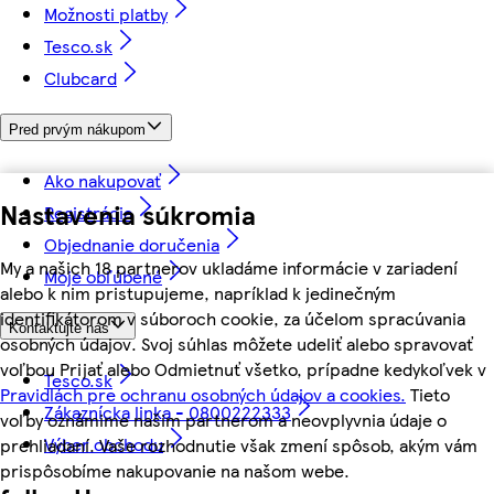
Možnosti platby
Tesco.sk
Clubcard
Pred prvým nákupom
Ako nakupovať
Nastavenia súkromia
Registrácia
Objednanie doručenia
My a našich 18 partnerov ukladáme informácie v zariadení
Moje obľúbené
alebo k nim pristupujeme, napríklad k jedinečným
identifikátorom v súboroch cookie, za účelom spracúvania
Kontaktujte nás
osobných údajov. Svoj súhlas môžete udeliť alebo spravovať
voľbou Prijať alebo Odmietnuť všetko, prípadne kedykoľvek v
Tesco.sk
Pravidlách pre ochranu osobných údajov a cookies.
Tieto
Zákaznícka linka - 0800222333
voľby oznámime našim partnerom a neovplyvnia údaje o
Výber obchodu
prehliadaní. Vaše rozhodnutie však zmení spôsob, akým vám
prispôsobíme nakupovanie na našom webe.