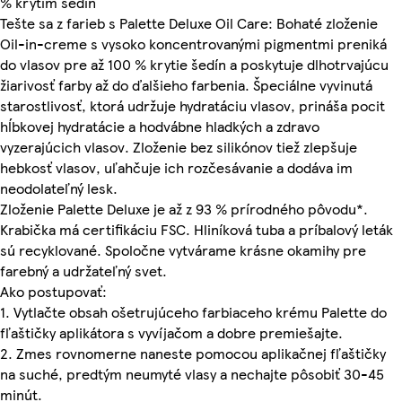
% krytím šedín
Tešte sa z farieb s Palette Deluxe Oil Care: Bohaté zloženie
Oil-in-creme s vysoko koncentrovanými pigmentmi preniká
do vlasov pre až 100 % krytie šedín a poskytuje dlhotrvajúcu
žiarivosť farby až do ďalšieho farbenia. Špeciálne vyvinutá
starostlivosť, ktorá udržuje hydratáciu vlasov, prináša pocit
hĺbkovej hydratácie a hodvábne hladkých a zdravo
vyzerajúcich vlasov. Zloženie bez silikónov tiež zlepšuje
hebkosť vlasov, uľahčuje ich rozčesávanie a dodáva im
neodolateľný lesk.
Zloženie Palette Deluxe je až z 93 % prírodného pôvodu*.
Krabička má certifikáciu FSC. Hliníková tuba a príbalový leták
sú recyklované. Spoločne vytvárame krásne okamihy pre
farebný a udržateľný svet.
Ako postupovať:
1. Vytlačte obsah ošetrujúceho farbiaceho krému Palette do
fľaštičky aplikátora s vyvíjačom a dobre premiešajte.
2. Zmes rovnomerne naneste pomocou aplikačnej fľaštičky
na suché, predtým neumyté vlasy a nechajte pôsobiť 30-45
minút.