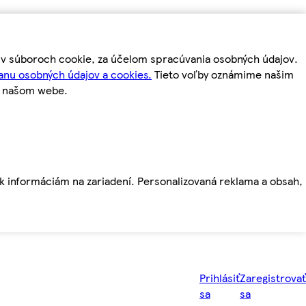
m v súboroch cookie, za účelom spracúvania osobných údajov.
anu osobných údajov a cookies.
Tieto voľby oznámime našim
a našom webe.
ť k informáciám na zariadení. Personalizovaná reklama a obsah,
Prihlásiť
Zaregistrovať
sa
sa