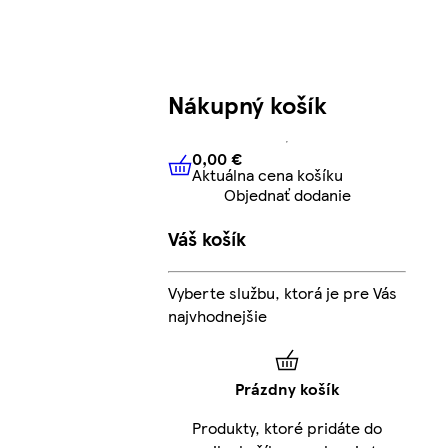
Nákupný košík
0,00 €
Aktuálna cena košíku
0,00 €
Aktuálna cena košíku
Objednať dodanie
Váš košík
Vyberte službu, ktorá je pre Vás
najvhodnejšie
Prázdny košík
Produkty, ktoré pridáte do