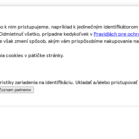
bo k nim pristupujeme, napríklad k jedinečným identifikátoro
o Odmietnuť všetko, prípadne kedykoľvek v
Pravidlách pre ochr
tie však zmení spôsob, akým vám prispôsobíme nakupovanie n
ia cookies v pätičke stránky.
istiky zariadenia na identifikáciu. Ukladať a/alebo pristupova
Zoznam partnerov