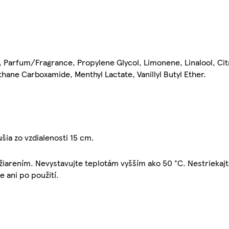
 Parfum/Fragrance, Propylene Glycol, Limonene, Linalool, Cit
thane Carboxamide, Menthyl Lactate, Vanillyl Butyl Ether.
ia zo vzdialenosti 15 cm.
iarením. Nevystavujte teplotám vyšším ako 50 °C. Nestriekaj
e ani po použití.