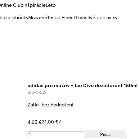
nline Club
Inšpirácie
Leto
so a lahôdky
Mrazené
Tesco Finest
Trvanlivé potraviny
adidas pre mužov - Ice Dive dezodorant 150ml
Zatiaľ bez hodnotení
31,00 €/l
4,65 €
Pridať