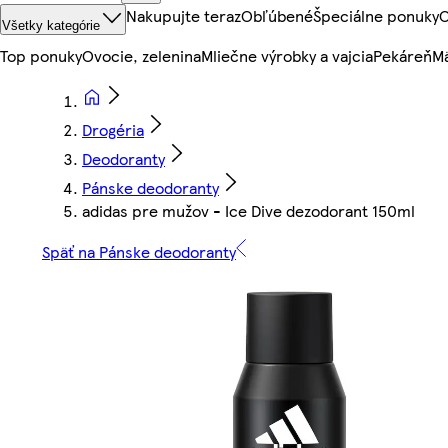
Nakupujte teraz
Obľúbené
Špeciálne ponuky
O
Všetky kategórie
Top ponuky
Ovocie, zelenina
Mliečne výrobky a vajcia
Pekáreň
Mä
Drogéria
Deodoranty
Pánske deodoranty
adidas pre mužov - Ice Dive dezodorant 150ml
Späť na Pánske deodoranty