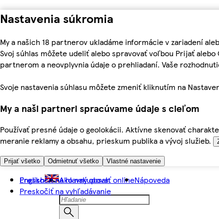
Nastavenia súkromia
My a našich 18 partnerov ukladáme informácie v zariadení ale
Svoj súhlas môžete udeliť alebo spravovať voľbou Prijať aleb
partnerom a neovplyvnia údaje o prehliadaní. Vaše rozhodnu
Svoje nastavenia súhlasu môžete zmeniť kliknutím na Nastaven
My a naši partneri spracúvame údaje s cieľom
Používať presné údaje o geolokácii. Aktívne skenovať charakter
meranie reklamy a obsahu, prieskum publika a vývoj služieb.
Prijať všetko
Odmietnuť všetko
Vlastné nastavenie
Preskočiť na hlavný obsah
English
Ako nakupovať online
Nápoveda
Preskočiť na vyhľadávanie