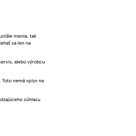
ustále menia, tak
iehať sa len na
servis, alebo výrobcu
. Toto nemá vplyv na
ádzajúceho súhlasu