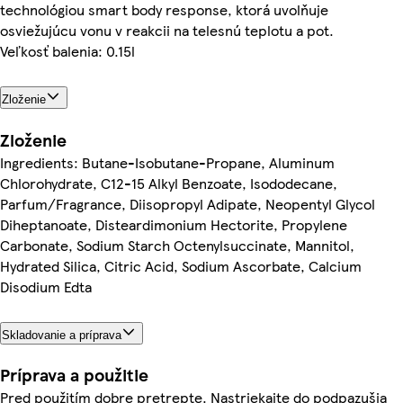
technológiou smart body response, ktorá uvolňuje
osviežujúcu vonu v reakcii na telesnú teplotu a pot.
Veľkosť balenia: 0.15l
Zloženie
Zloženie
Ingredients: Butane-Isobutane-Propane, Aluminum
Chlorohydrate, C12-15 Alkyl Benzoate, Isododecane,
Parfum/Fragrance, Diisopropyl Adipate, Neopentyl Glycol
Diheptanoate, Disteardimonium Hectorite, Propylene
Carbonate, Sodium Starch Octenylsuccinate, Mannitol,
Hydrated Silica, Citric Acid, Sodium Ascorbate, Calcium
Disodium Edta
Skladovanie a príprava
Príprava a použitie
Pred použitím dobre pretrepte. Nastriekajte do podpazušia