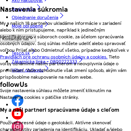
Ako nakupovať
Nastavenia súkromia
Registrácia
Objednanie doručenia
My a našich 18 partnerov ukladáme informácie v zariadení
Moje obľúbené
alebo k nim pristupujeme, napríklad k jedinečným
identifikátorom v súboroch cookie, za účelom spracúvania
Kontaktujte nás
osobných údajov. Svoj súhlas môžete udeliť alebo spravovať
voľbou Prijať alebo Odmietnuť všetko, prípadne kedykoľvek v
Tesco.sk
Pravidlách pre ochranu osobných údajov a cookies.
Tieto
Zákaznícka linka - 0800222333
voľby oznámime našim partnerom a neovplyvnia údaje o
Výber obchodu
prehliadaní. Vaše rozhodnutie však zmení spôsob, akým vám
prispôsobíme nakupovanie na našom webe.
followUs
Svoje nastavenia súhlasu môžete zmeniť kliknutím na
Nastavenia cookies v pätičke stránky.
My a naši partneri spracúvame údaje s cieľom
Používať presné údaje o geolokácii. Aktívne skenovať
charakteristiky zariadenia na identifikáciu. Ukladať a/alebo