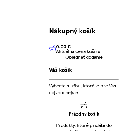
Nákupný košík
0,00 €
Aktuálna cena košíku
0,00 €
Aktuálna cena košíku
Objednať dodanie
Váš košík
Vyberte službu, ktorá je pre Vás
najvhodnejšie
Prázdny košík
Produkty, ktoré pridáte do