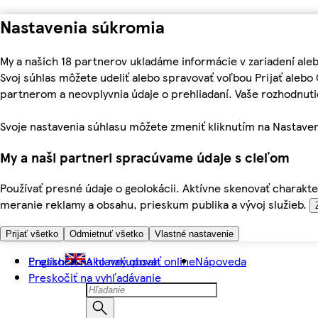
Nastavenia súkromia
My a našich 18 partnerov ukladáme informácie v zariadení ale
Svoj súhlas môžete udeliť alebo spravovať voľbou Prijať aleb
partnerom a neovplyvnia údaje o prehliadaní. Vaše rozhodnu
Svoje nastavenia súhlasu môžete zmeniť kliknutím na Nastaven
My a naši partneri spracúvame údaje s cieľom
Používať presné údaje o geolokácii. Aktívne skenovať charakter
meranie reklamy a obsahu, prieskum publika a vývoj služieb.
Prijať všetko
Odmietnuť všetko
Vlastné nastavenie
Preskočiť na hlavný obsah
English
Ako nakupovať online
Nápoveda
Preskočiť na vyhľadávanie