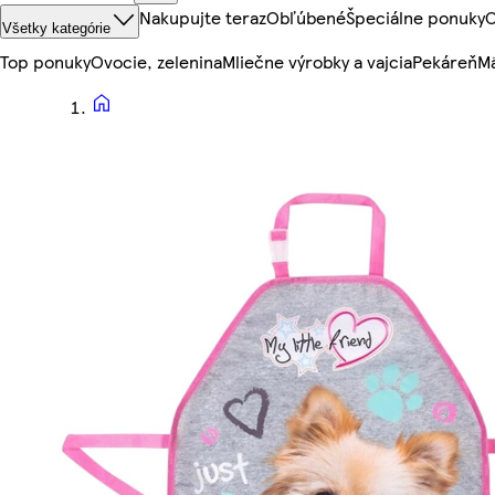
Nakupujte teraz
Obľúbené
Špeciálne ponuky
O
Všetky kategórie
Top ponuky
Ovocie, zelenina
Mliečne výrobky a vajcia
Pekáreň
Mä