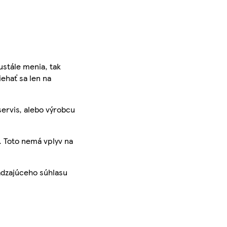
ustále menia, tak
iehať sa len na
servis, alebo výrobcu
. Toto nemá vplyv na
ádzajúceho súhlasu