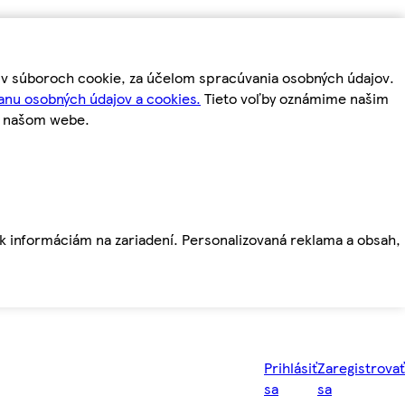
m v súboroch cookie, za účelom spracúvania osobných údajov.
anu osobných údajov a cookies.
Tieto voľby oznámime našim
a našom webe.
ť k informáciám na zariadení. Personalizovaná reklama a obsah,
Prihlásiť
Zaregistrovať
sa
sa