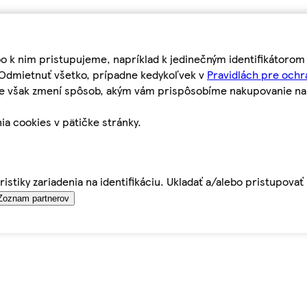
bo k nim pristupujeme, napríklad k jedinečným identifikátoro
o Odmietnuť všetko, prípadne kedykoľvek v
Pravidlách pre ochr
tie však zmení spôsob, akým vám prispôsobíme nakupovanie n
ia cookies v pätičke stránky.
istiky zariadenia na identifikáciu. Ukladať a/alebo pristupova
Zoznam partnerov