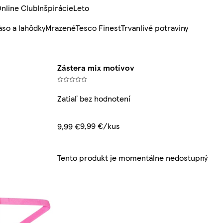
nline Club
Inšpirácie
Leto
so a lahôdky
Mrazené
Tesco Finest
Trvanlivé potraviny
Zástera mix motívov
Zatiaľ bez hodnotení
9,99 €/kus
9,99 €
Tento produkt je momentálne nedostupný