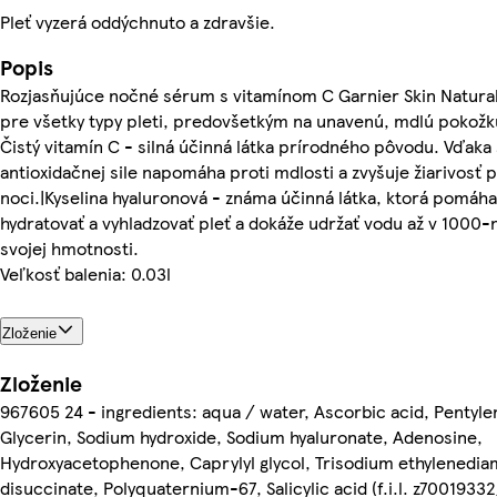
Pleť vyzerá oddýchnuto a zdravšie.
Popis
Rozjasňujúce nočné sérum s vitamínom C Garnier Skin Natura
pre všetky typy pleti, predovšetkým na unavenú, mdlú pokožku
Čistý vitamín C - silná účinná látka prírodného pôvodu. Vďaka 
antioxidačnej sile napomáha proti mdlosti a zvyšuje žiarivosť p
noci.|Kyselina hyaluronová - známa účinná látka, ktorá pomáha
hydratovať a vyhladzovať pleť a dokáže udržať vodu až v 1000
svojej hmotnosti.
Veľkosť balenia: 0.03l
Zloženie
Zloženie
967605 24 - ingredients: aqua / water, Ascorbic acid, Pentylen
Glycerin, Sodium hydroxide, Sodium hyaluronate, Adenosine,
Hydroxyacetophenone, Caprylyl glycol, Trisodium ethylenedia
disuccinate, Polyquaternium-67, Salicylic acid (f.i.l. z70019332