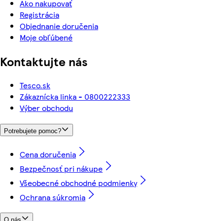
Ako nakupovať
Registrácia
Objednanie doručenia
Moje obľúbené
Kontaktujte nás
Tesco.sk
Zákaznícka linka - 0800222333
Výber obchodu
Potrebujete pomoc?
Cena doručenia
Bezpečnosť pri nákupe
Všeobecné obchodné podmienky
Ochrana súkromia
O nás