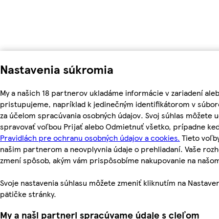
Nastavenia súkromia
My a našich 18 partnerov ukladáme informácie v zariadení ale
pristupujeme, napríklad k jedinečným identifikátorom v súbor
za účelom spracúvania osobných údajov. Svoj súhlas môžete ud
spravovať voľbou Prijať alebo Odmietnuť všetko, prípadne ke
Pravidlách pre ochranu osobných údajov a cookies.
Tieto voľ
našim partnerom a neovplyvnia údaje o prehliadaní. Vaše roz
zmení spôsob, akým vám prispôsobíme nakupovanie na našo
Svoje nastavenia súhlasu môžete zmeniť kliknutím na Nastaven
pätičke stránky.
My a naši partneri spracúvame údaje s cieľom