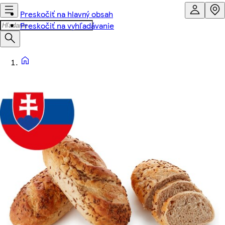
Preskočiť na hlavný obsah
Preskočiť na vyhľadávanie