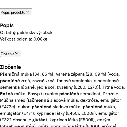
Popis produktu
Popis
Ostatný pekársky výrobok
Veľkosť balenia: 0.08kg
Zloženie
Zloženie
Pšeničná
múka (34, 86 %), Varená zápara (28, 09 %) [voda,
pšeničné
zrná,
ražné
zrná, ľanové semienka, slnečnicové
semienka lúpané, jedlá soľ, kyseliny (E260, E270)], Pitná voda,
Ražná
múka, Posyp (krupica
pšeničná
semolina), Droždie,
Múčna zmes [
jačmenná
sladová múka, dextróza, emulgátor
(E472e), cukor,
pšeničná
sladová múka,
pšeničná
múka,
emulgátor (E471), kypriace látky (E450i, E500ii), emulgátor
(E322 obsahuje
glutén
), kypriaca látka (E500ii), enzým
(obsahuje
glutén
), múku upravujúca látka (E300), aróma],