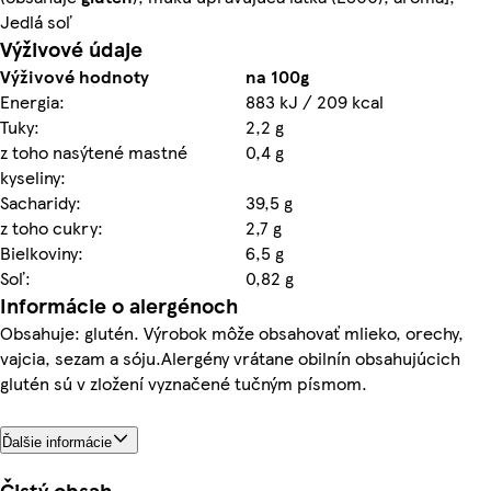
Jedlá soľ
Výživové údaje
Výživové hodnoty
na 100g
Energia:
883 kJ / 209 kcal
Tuky:
2,2 g
z toho nasýtené mastné
0,4 g
kyseliny:
Sacharidy:
39,5 g
z toho cukry:
2,7 g
Bielkoviny:
6,5 g
Soľ:
0,82 g
Informácie o alergénoch
Obsahuje: glutén. Výrobok môže obsahovať mlieko, orechy,
vajcia, sezam a sóju.Alergény vrátane obilnín obsahujúcich
glutén sú v zložení vyznačené tučným písmom.
Ďalšie informácie
Čistý obsah