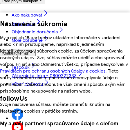
Pred prvým nákupom
Ako nakupovať
Nastavenia súkromia
Registrácia
Objednanie doručenia
My a našich 18 partnerov ukladáme informácie v zariadení
Moje obľúbené
alebo k nim pristupujeme, napríklad k jedinečným
identifikátorom v súboroch cookie, za účelom spracúvania
Kontaktujte nás
osobných údajov. Svoj súhlas môžete udeliť alebo spravovať
voľbou Prijať alebo Odmietnuť všetko, prípadne kedykoľvek v
Tesco.sk
Pravidlách pre ochranu osobných údajov a cookies.
Tieto
Zákaznícka linka - 0800222333
voľby oznámime našim partnerom a neovplyvnia údaje o
Výber obchodu
prehliadaní. Vaše rozhodnutie však zmení spôsob, akým vám
prispôsobíme nakupovanie na našom webe.
followUs
Svoje nastavenia súhlasu môžete zmeniť kliknutím na
Nastavenia cookies v pätičke stránky.
My a naši partneri spracúvame údaje s cieľom