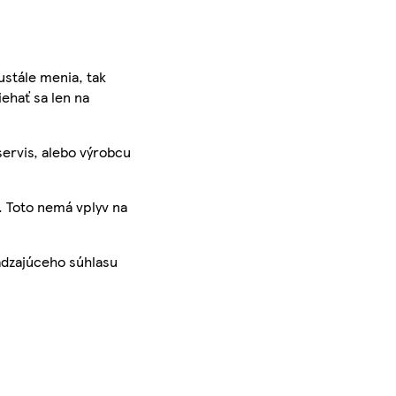
ustále menia, tak
iehať sa len na
servis, alebo výrobcu
. Toto nemá vplyv na
ádzajúceho súhlasu