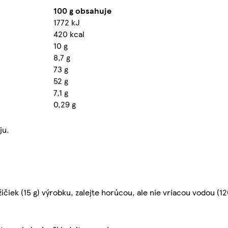
100 g obsahuje
1772 kJ
420 kcal
10 g
8,7 g
73 g
52 g
7,1 g
0,29 g
ju.
žičiek (15 g) výrobku, zalejte horúcou, ale nie vriacou vodou (1