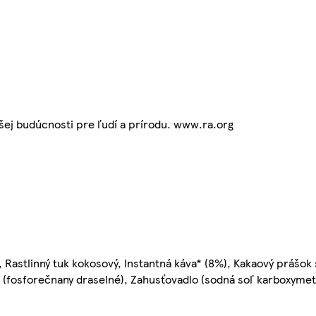
pšej budúcnosti pre ľudí a prírodu. www.ra.org
 Rastlinný tuk kokosový, Instantná káva* (8%), Kakaový prášok
 (fosforečnany draselné), Zahusťovadlo (sodná soľ karboxymety