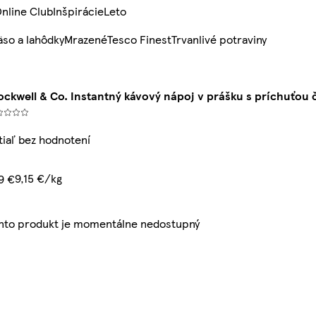
nline Club
Inšpirácie
Leto
so a lahôdky
Mrazené
Tesco Finest
Trvanlivé potraviny
ockwell & Co. Instantný kávový nápoj v prášku s príchuťou 
tiaľ bez hodnotení
9,15 €/kg
19 €
nto produkt je momentálne nedostupný