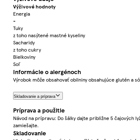
Výživové hodnoty
Energia
-
Tuky
z toho nasýtené mastné kyseliny
Sacharidy
z toho cukry
Bielkoviny
Soľ
Informácie o alergénoch
Výrobok môže obsahovať obilniny obsahujúce glutén a só
Skladovanie a príprava
Príprava a použitie
Návod na prípravu: Do šálky dajte približne 5 čajových ly
zamiešajte.
Skladovanie