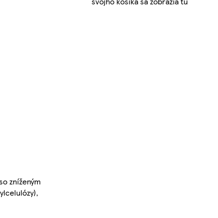
svojho košíka sa zobrazia tu
 so zníženým
lcelulózy),