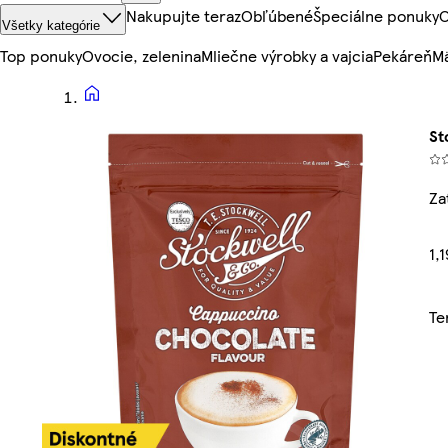
Nakupujte teraz
Obľúbené
Špeciálne ponuky
O
Všetky kategórie
Top ponuky
Ovocie, zelenina
Mliečne výrobky a vajcia
Pekáreň
Mä
St
Za
1,
Te