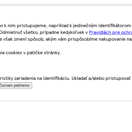
bo k nim pristupujeme, napríklad k jedinečným identifikátoro
o Odmietnuť všetko, prípadne kedykoľvek v
Pravidlách pre ochr
tie však zmení spôsob, akým vám prispôsobíme nakupovanie n
ia cookies v pätičke stránky.
istiky zariadenia na identifikáciu. Ukladať a/alebo pristupova
Zoznam partnerov