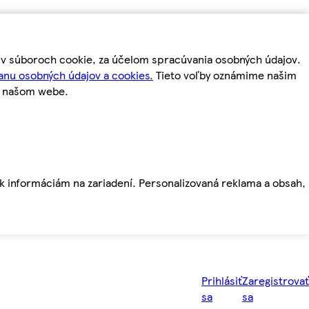
m v súboroch cookie, za účelom spracúvania osobných údajov.
anu osobných údajov a cookies.
Tieto voľby oznámime našim
a našom webe.
ť k informáciám na zariadení. Personalizovaná reklama a obsah,
Prihlásiť
Zaregistrovať
sa
sa