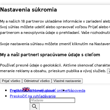
Nastavenia súkromia
My a našich 18 partnerov ukladáme informácie v zariadení ale
Svoj súhlas môžete udeliť alebo spravovať voľbou Prijať aleb
partnerom a neovplyvnia údaje o prehliadaní. Vaše rozhodnu
Svoje nastavenia súhlasu môžete zmeniť kliknutím na Nastaven
My a naši partneri spracúvame údaje s cieľom
Používať presné údaje o geolokácii. Aktívne skenovať charakter
meranie reklamy a obsahu, prieskum publika a vývoj služieb.
Prijať všetko
Odmietnuť všetko
Vlastné nastavenie
Preskočiť na hlavný obsah
English
Ako nakupovať online
Nápoveda
Preskočiť na vyhľadávanie