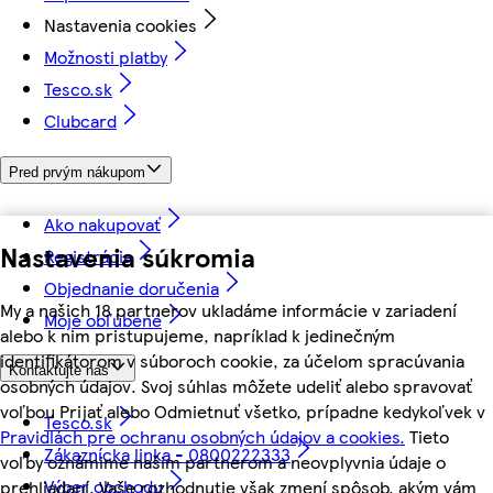
Nastavenia cookies
Možnosti platby
Tesco.sk
Clubcard
Pred prvým nákupom
Ako nakupovať
Nastavenia súkromia
Registrácia
Objednanie doručenia
My a našich 18 partnerov ukladáme informácie v zariadení
Moje obľúbené
alebo k nim pristupujeme, napríklad k jedinečným
identifikátorom v súboroch cookie, za účelom spracúvania
Kontaktujte nás
osobných údajov. Svoj súhlas môžete udeliť alebo spravovať
voľbou Prijať alebo Odmietnuť všetko, prípadne kedykoľvek v
Tesco.sk
Pravidlách pre ochranu osobných údajov a cookies.
Tieto
Zákaznícka linka - 0800222333
voľby oznámime našim partnerom a neovplyvnia údaje o
Výber obchodu
prehliadaní. Vaše rozhodnutie však zmení spôsob, akým vám