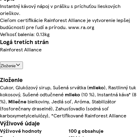
Instantný kávový nápoj v prášku s príchuťou lieskových
orieškov.
Cieľom certifikácie Rainforest Alliance je vytvorenie lepšej
budúcnosti pre ľudí a prírodu. www.ra.org
Veľkosť balenia: 0.13kg
Logá tretích strán
Rainforest Alliance
Zloženie
Zloženie
Cukor, Glukózový sirup, Sušená srvátka (
mlieko
), Rastlinný tuk
kokosový, Sušené odtučnené
mlieko
(10 %), Instantná káva* (8
%),
Mliečne
bielkoviny, Jedlá soľ, Aróma, Stabilizátor
(fosforečnany draselné), Zahusťovadlo (sodná soľ
karboxymetylcelulózy), *Certifikované Rainforest Alliance
Výživové údaje
Výživové hodnoty
100 g obsahuje