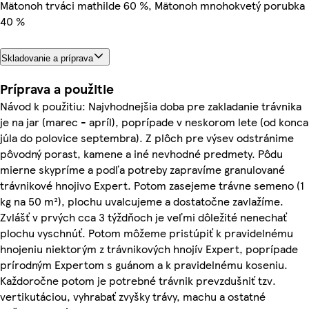
Mätonoh trváci mathilde 60 %, Mätonoh mnohokvetý porubka
40 %
Skladovanie a príprava
Príprava a použitie
Návod k použitiu: Najvhodnejšia doba pre zakladanie trávnika
je na jar (marec - apríl), poprípade v neskorom lete (od konca
júla do polovice septembra). Z plôch pre výsev odstránime
pôvodný porast, kamene a iné nevhodné predmety. Pôdu
mierne skypríme a podľa potreby zapravíme granulované
trávnikové hnojivo Expert. Potom zasejeme trávne semeno (1
kg na 50 m²), plochu uvalcujeme a dostatočne zavlažíme.
Zvlášť v prvých cca 3 týždňoch je veľmi dôležité nenechať
plochu vyschnúť. Potom môžeme pristúpiť k pravidelnému
hnojeniu niektorým z trávnikových hnojív Expert, poprípade
prírodným Expertom s guánom a k pravidelnému koseniu.
Každoročne potom je potrebné trávnik prevzdušniť tzv.
vertikutáciou, vyhrabať zvyšky trávy, machu a ostatné