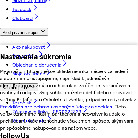
Možnosti platby
Tesco.sk
Clubcard
Pred prvým nákupom
Ako nakupovať
Nastavenia súkromia
Registrácia
Objednanie doručenia
My a našich 18 partnerov ukladáme informácie v zariadení
Moje obľúbené
alebo k nim pristupujeme, napríklad k jedinečným
identifikátorom v súboroch cookie, za účelom spracúvania
Kontaktujte nás
osobných údajov. Svoj súhlas môžete udeliť alebo spravovať
voľbou Prijať alebo Odmietnuť všetko, prípadne kedykoľvek v
Tesco.sk
Pravidlách pre ochranu osobných údajov a cookies.
Tieto
Zákaznícka linka - 0800222333
voľby oznámime našim partnerom a neovplyvnia údaje o
Výber obchodu
prehliadaní. Vaše rozhodnutie však zmení spôsob, akým vám
prispôsobíme nakupovanie na našom webe.
followUs