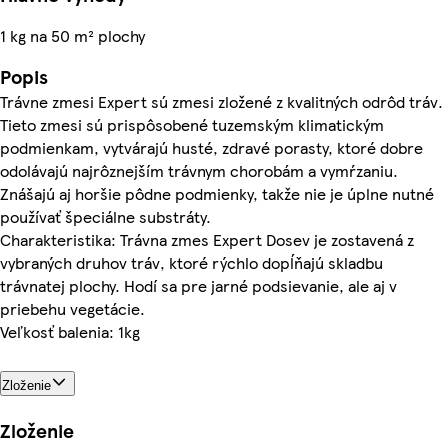
1 kg na 50 m² plochy
Popis
Trávne zmesi Expert sú zmesi zložené z kvalitných odrôd tráv.
Tieto zmesi sú prispôsobené tuzemským klimatickým
podmienkam, vytvárajú husté, zdravé porasty, ktoré dobre
odolávajú najrôznejším trávnym chorobám a vymŕzaniu.
Znášajú aj horšie pôdne podmienky, takže nie je úplne nutné
používať špeciálne substráty.
Charakteristika: Trávna zmes Expert Dosev je zostavená z
vybraných druhov tráv, ktoré rýchlo dopĺňajú skladbu
trávnatej plochy. Hodí sa pre jarné podsievanie, ale aj v
priebehu vegetácie.
Veľkosť balenia: 1kg
Zloženie
Zloženie