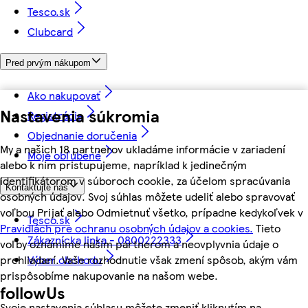
Tesco.sk
Clubcard
Pred prvým nákupom
Ako nakupovať
Nastavenia súkromia
Registrácia
Objednanie doručenia
My a našich 18 partnerov ukladáme informácie v zariadení
Moje obľúbené
alebo k nim pristupujeme, napríklad k jedinečným
identifikátorom v súboroch cookie, za účelom spracúvania
Kontaktujte nás
osobných údajov. Svoj súhlas môžete udeliť alebo spravovať
voľbou Prijať alebo Odmietnuť všetko, prípadne kedykoľvek v
Tesco.sk
Pravidlách pre ochranu osobných údajov a cookies.
Tieto
Zákaznícka linka - 0800222333
voľby oznámime našim partnerom a neovplyvnia údaje o
Výber obchodu
prehliadaní. Vaše rozhodnutie však zmení spôsob, akým vám
prispôsobíme nakupovanie na našom webe.
followUs
Svoje nastavenia súhlasu môžete zmeniť kliknutím na