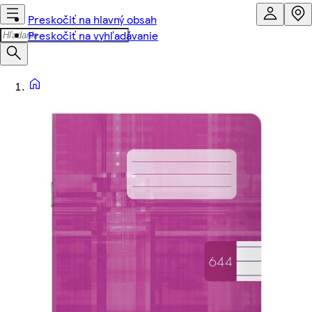
Preskočiť na hlavný obsah
Preskočiť na vyhľadávanie