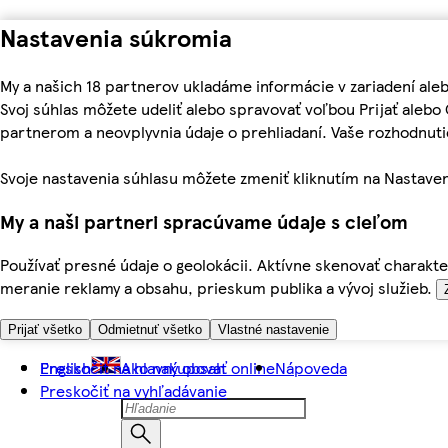
Nastavenia súkromia
My a našich 18 partnerov ukladáme informácie v zariadení ale
Svoj súhlas môžete udeliť alebo spravovať voľbou Prijať aleb
partnerom a neovplyvnia údaje o prehliadaní. Vaše rozhodnu
Svoje nastavenia súhlasu môžete zmeniť kliknutím na Nastaven
My a naši partneri spracúvame údaje s cieľom
Používať presné údaje o geolokácii. Aktívne skenovať charakter
meranie reklamy a obsahu, prieskum publika a vývoj služieb.
Prijať všetko
Odmietnuť všetko
Vlastné nastavenie
Preskočiť na hlavný obsah
English
Ako nakupovať online
Nápoveda
Preskočiť na vyhľadávanie