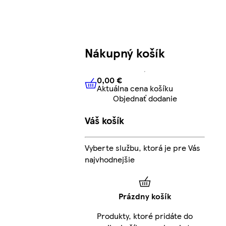
Nákupný košík
0,00 €
Aktuálna cena košíku
0,00 €
Aktuálna cena košíku
Objednať dodanie
Váš košík
Vyberte službu, ktorá je pre Vás
najvhodnejšie
Prázdny košík
Produkty, ktoré pridáte do