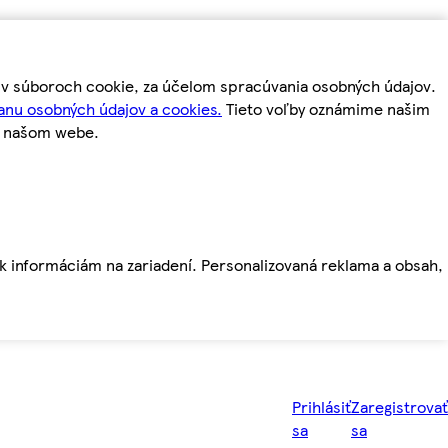
m v súboroch cookie, za účelom spracúvania osobných údajov.
anu osobných údajov a cookies.
Tieto voľby oznámime našim
a našom webe.
ť k informáciám na zariadení. Personalizovaná reklama a obsah,
Prihlásiť
Zaregistrovať
sa
sa