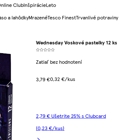
nline Club
Inšpirácie
Leto
so a lahôdky
Mrazené
Tesco Finest
Trvanlivé potraviny
Wednesday Voskové pastelky 12 ks
Zatiaľ bez hodnotení
0,32 €/kus
3,79 €
2,79 € Ušetrite 25% s Clubcard
(0,23 €/kus)