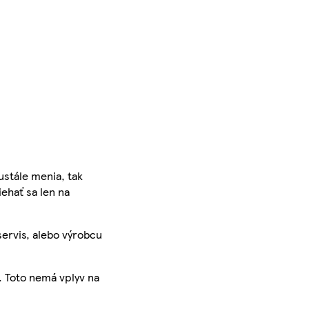
ustále menia, tak
iehať sa len na
servis, alebo výrobcu
. Toto nemá vplyv na