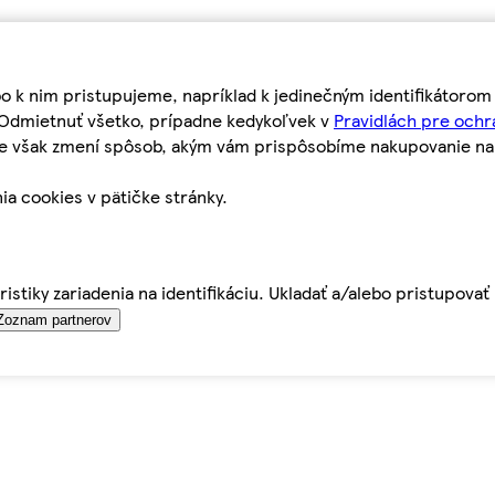
bo k nim pristupujeme, napríklad k jedinečným identifikátoro
o Odmietnuť všetko, prípadne kedykoľvek v
Pravidlách pre ochr
tie však zmení spôsob, akým vám prispôsobíme nakupovanie n
ia cookies v pätičke stránky.
istiky zariadenia na identifikáciu. Ukladať a/alebo pristupova
Zoznam partnerov