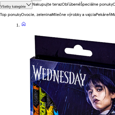
Nakupujte teraz
Obľúbené
Špeciálne ponuky
O
Všetky kategórie
Top ponuky
Ovocie, zelenina
Mliečne výrobky a vajcia
Pekáreň
Mä