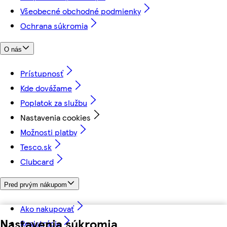
Všeobecné obchodné podmienky
Ochrana súkromia
O nás
Prístupnosť
Kde dovážame
Poplatok za službu
Nastavenia cookies
Možnosti platby
Tesco.sk
Clubcard
Pred prvým nákupom
Ako nakupovať
Nastavenia súkromia
Registrácia