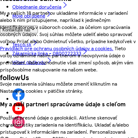
Objednanie doručenia
My a našich 18 partnerov ukladáme informácie v zariadení
Moje obľúbené
alebo k nim pristupujeme, napríklad k jedinečným
identifikátorom v súboroch cookie, za účelom spracúvania
Kontaktujte nás
osobných údajov. Svoj súhlas môžete udeliť alebo spravovať
voľbou Prijať alebo Odmietnuť všetko, prípadne kedykoľvek v
Tesco.sk
Pravidlách pre ochranu osobných údajov a cookies.
Tieto
Zákaznícka linka - 0800222333
voľby oznámime našim partnerom a neovplyvnia údaje o
Výber obchodu
prehliadaní. Vaše rozhodnutie však zmení spôsob, akým vám
prispôsobíme nakupovanie na našom webe.
followUs
Svoje nastavenia súhlasu môžete zmeniť kliknutím na
Nastavenia cookies v pätičke stránky.
My a naši partneri spracúvame údaje s cieľom
Používať presné údaje o geolokácii. Aktívne skenovať
charakteristiky zariadenia na identifikáciu. Ukladať a/alebo
pristupovať k informáciám na zariadení. Personalizovaná