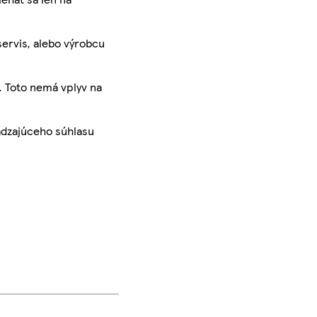
servis, alebo výrobcu
. Toto nemá vplyv na
ádzajúceho súhlasu