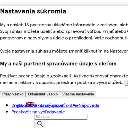
Nastavenia súkromia
My a našich 18 partnerov ukladáme informácie v zariadení ale
Svoj súhlas môžete udeliť alebo spravovať voľbou Prijať aleb
partnerom a neovplyvnia údaje o prehliadaní. Vaše rozhodnu
Svoje nastavenia súhlasu môžete zmeniť kliknutím na Nastaven
My a naši partneri spracúvame údaje s cieľom
Používať presné údaje o geolokácii. Aktívne skenovať charakter
meranie reklamy a obsahu, prieskum publika a vývoj služieb.
Prijať všetko
Odmietnuť všetko
Vlastné nastavenie
Preskočiť na hlavný obsah
English
Ako nakupovať online
Nápoveda
Preskočiť na vyhľadávanie