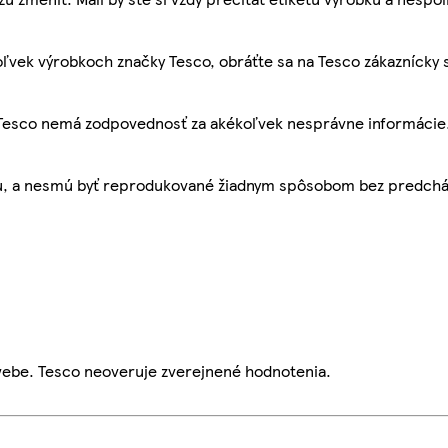
ľvek výrobkoch značky Tesco, obráťte sa na Tesco zákaznícky 
, Tesco nemá zodpovednosť za akékoľvek nesprávne informácie
bu, a nesmú byť reprodukované žiadnym spôsobom bez predch
webe. Tesco neoveruje zverejnené hodnotenia.