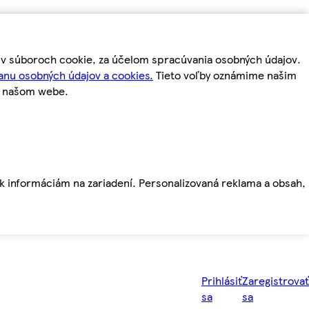
m v súboroch cookie, za účelom spracúvania osobných údajov.
anu osobných údajov a cookies.
Tieto voľby oznámime našim
a našom webe.
ť k informáciám na zariadení. Personalizovaná reklama a obsah,
Prihlásiť
Zaregistrovať
sa
sa