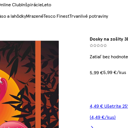
nline Club
Inšpirácie
Leto
so a lahôdky
Mrazené
Tesco Finest
Trvanlivé potraviny
Dosky na zošity 3
Zatiaľ bez hodnote
5,99 €/kus
5,99 €
4,49 € Ušetrite 2
(4,49 €/kus)