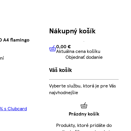
Nákupný košík
D A4 flamingo
0,00 €
Aktuálna cena košíku
0,00 €
Aktuálna cena košíku
Objednať dodanie
ní
Váš košík
Vyberte službu, ktorá je pre Vás
najvhodnejšie
5% s Clubcard
Prázdny košík
Produkty, ktoré pridáte do