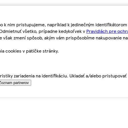
bo k nim pristupujeme, napríklad k jedinečným identifikátoro
o Odmietnuť všetko, prípadne kedykoľvek v
Pravidlách pre ochr
tie však zmení spôsob, akým vám prispôsobíme nakupovanie n
ia cookies v pätičke stránky.
istiky zariadenia na identifikáciu. Ukladať a/alebo pristupova
Zoznam partnerov