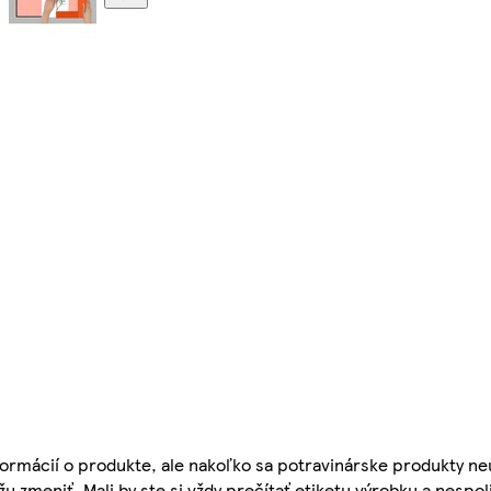
ormácií o produkte, ale nakoľko sa potravinárske produkty ne
žu zmeniť. Mali by ste si vždy prečítať etiketu výrobku a nespol