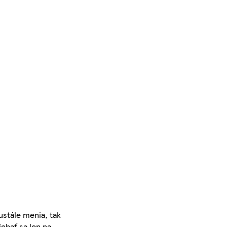
ustále menia, tak
iehať sa len na