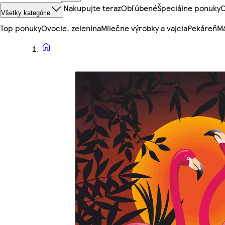
Nakupujte teraz
Obľúbené
Špeciálne ponuky
O
Všetky kategórie
Top ponuky
Ovocie, zelenina
Mliečne výrobky a vajcia
Pekáreň
Mä