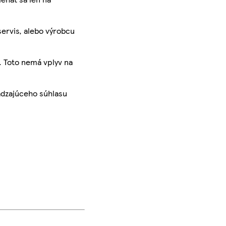
servis, alebo výrobcu
. Toto nemá vplyv na
ádzajúceho súhlasu