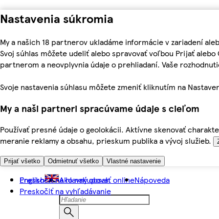
Nastavenia súkromia
My a našich 18 partnerov ukladáme informácie v zariadení ale
Svoj súhlas môžete udeliť alebo spravovať voľbou Prijať aleb
partnerom a neovplyvnia údaje o prehliadaní. Vaše rozhodnu
Svoje nastavenia súhlasu môžete zmeniť kliknutím na Nastaven
My a naši partneri spracúvame údaje s cieľom
Používať presné údaje o geolokácii. Aktívne skenovať charakter
meranie reklamy a obsahu, prieskum publika a vývoj služieb.
Prijať všetko
Odmietnuť všetko
Vlastné nastavenie
Preskočiť na hlavný obsah
English
Ako nakupovať online
Nápoveda
Preskočiť na vyhľadávanie