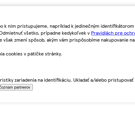
bo k nim pristupujeme, napríklad k jedinečným identifikátoro
o Odmietnuť všetko, prípadne kedykoľvek v
Pravidlách pre ochr
tie však zmení spôsob, akým vám prispôsobíme nakupovanie n
ia cookies v pätičke stránky.
istiky zariadenia na identifikáciu. Ukladať a/alebo pristupova
Zoznam partnerov