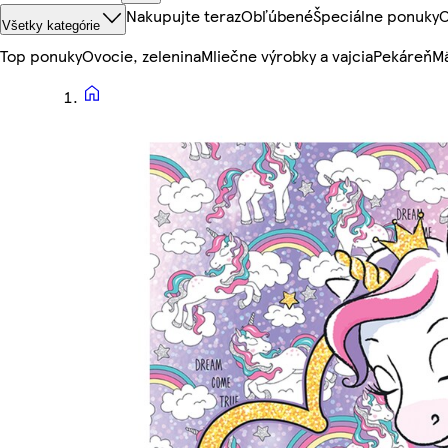
Nakupujte teraz
Obľúbené
Špeciálne ponuky
O
Všetky kategórie
Top ponuky
Ovocie, zelenina
Mliečne výrobky a vajcia
Pekáreň
Mä