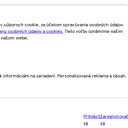
m v súboroch cookie, za účelom spracúvania osobných údajov.
anu osobných údajov a cookies.
Tieto voľby oznámime našim
a našom webe.
ť k informáciám na zariadení. Personalizovaná reklama a obsah,
Prihlásiť
Zaregistrovať
sa
sa