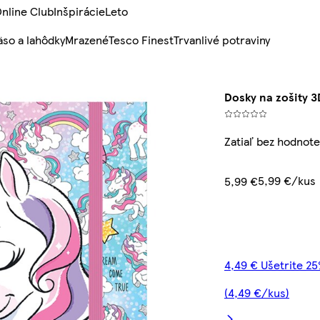
nline Club
Inšpirácie
Leto
so a lahôdky
Mrazené
Tesco Finest
Trvanlivé potraviny
Dosky na zošity 
Zatiaľ bez hodnote
5,99 €/kus
5,99 €
4,49 € Ušetrite 2
(4,49 €/kus)