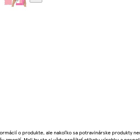
ormácií o produkte, ale nakoľko sa potravinárske produkty ne
žu zmeniť. Mali by ste si vždy prečítať etiketu výrobku a nespol