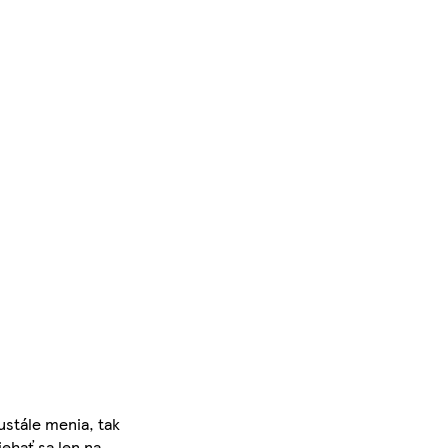
ustále menia, tak
iehať sa len na