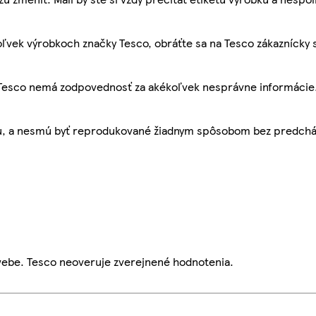
ľvek výrobkoch značky Tesco, obráťte sa na Tesco zákaznícky 
, Tesco nemá zodpovednosť za akékoľvek nesprávne informácie
bu, a nesmú byť reprodukované žiadnym spôsobom bez predch
webe. Tesco neoveruje zverejnené hodnotenia.