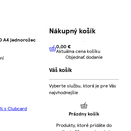
Nákupný košík
3D A4 jednorožec
0,00 €
Aktuálna cena košíku
0,00 €
Aktuálna cena košíku
Objednať dodanie
ní
Váš košík
Vyberte službu, ktorá je pre Vás
najvhodnejšie
5% s Clubcard
Prázdny košík
Produkty, ktoré pridáte do