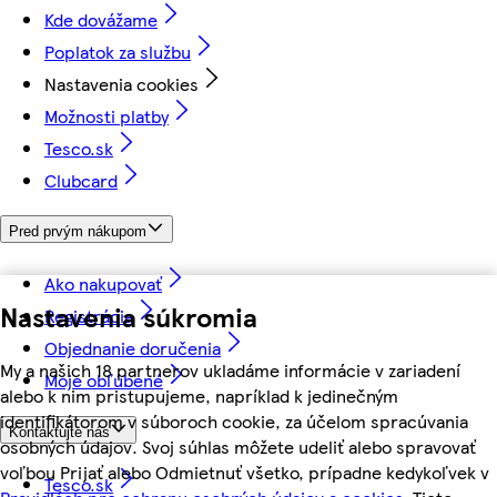
Kde dovážame
Poplatok za službu
Nastavenia cookies
Možnosti platby
Tesco.sk
Clubcard
Pred prvým nákupom
Ako nakupovať
Nastavenia súkromia
Registrácia
Objednanie doručenia
My a našich 18 partnerov ukladáme informácie v zariadení
Moje obľúbené
alebo k nim pristupujeme, napríklad k jedinečným
identifikátorom v súboroch cookie, za účelom spracúvania
Kontaktujte nás
osobných údajov. Svoj súhlas môžete udeliť alebo spravovať
voľbou Prijať alebo Odmietnuť všetko, prípadne kedykoľvek v
Tesco.sk