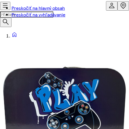
Preskočiť na hlavný obsah
Preskočiť na vyhľadávanie