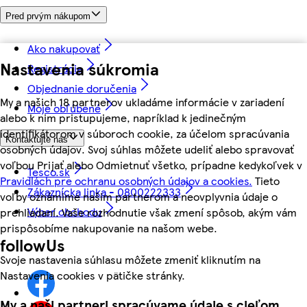
Pred prvým nákupom
Ako nakupovať
Nastavenia súkromia
Registrácia
Objednanie doručenia
My a našich 18 partnerov ukladáme informácie v zariadení
Moje obľúbené
alebo k nim pristupujeme, napríklad k jedinečným
identifikátorom v súboroch cookie, za účelom spracúvania
Kontaktujte nás
osobných údajov. Svoj súhlas môžete udeliť alebo spravovať
voľbou Prijať alebo Odmietnuť všetko, prípadne kedykoľvek v
Tesco.sk
Pravidlách pre ochranu osobných údajov a cookies.
Tieto
Zákaznícka linka - 0800222333
voľby oznámime našim partnerom a neovplyvnia údaje o
Výber obchodu
prehliadaní. Vaše rozhodnutie však zmení spôsob, akým vám
prispôsobíme nakupovanie na našom webe.
followUs
Svoje nastavenia súhlasu môžete zmeniť kliknutím na
Nastavenia cookies v pätičke stránky.
My a naši partneri spracúvame údaje s cieľom