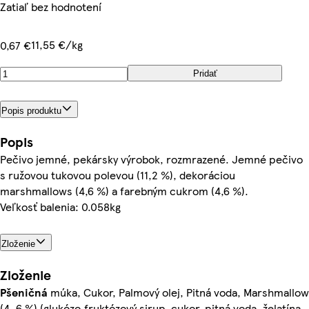
Zatiaľ bez hodnotení
11,55 €/kg
0,67 €
Pridať
Popis produktu
Popis
Pečivo jemné, pekársky výrobok, rozmrazené. Jemné pečivo
s ružovou tukovou polevou (11,2 %), dekoráciou
marshmallows (4,6 %) a farebným cukrom (4,6 %).
Veľkosť balenia: 0.058kg
Zloženie
Zloženie
Pšeničná
múka, Cukor, Palmový olej, Pitná voda, Marshmallow
(4, 6 %) (glukózo‑fruktózový sirup, cukor, pitná voda, želatína