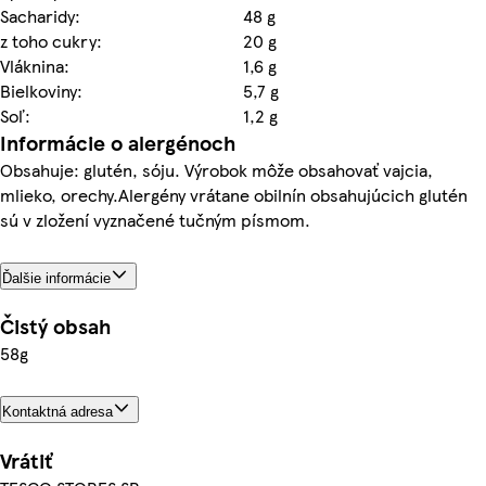
Sacharidy:
48 g
z toho cukry:
20 g
Vláknina:
1,6 g
Bielkoviny:
5,7 g
Soľ:
1,2 g
Informácie o alergénoch
Obsahuje: glutén, sóju. Výrobok môže obsahovať vajcia,
mlieko, orechy.Alergény vrátane obilnín obsahujúcich glutén
sú v zložení vyznačené tučným písmom.
Ďalšie informácie
Čistý obsah
58g
Kontaktná adresa
Vrátiť