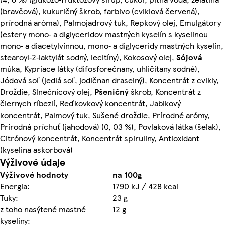
(bravčová), kukuričný škrob, farbivo (cviklová červená),
prírodná aróma), Palmojadrový tuk, Repkový olej, Emulgátory
(estery mono‑ a diglyceridov mastných kyselín s kyselinou
mono‑ a diacetylvínnou, mono‑ a diglyceridy mastných kyselín,
stearoyl‑2‑laktylát sodný, lecitíny), Kokosový olej,
Sójová
múka, Kypriace látky (difosforečnany, uhličitany sodné),
Jódová soľ (jedlá soľ, jodičnan draselný), Koncentrát z cvikly,
Droždie, Slnečnicový olej,
Pšeničný
škrob, Koncentrát z
čiernych ríbezlí, Reďkovkový koncentrát, Jablkový
koncentrát, Palmový tuk, Sušené droždie, Prírodné arómy,
Prírodná príchuť (jahodová) (0, 03 %), Povlaková látka (šelak),
Citrónový koncentrát, Koncentrát spiruliny, Antioxidant
(kyselina askorbová)
Výživové údaje
Výživové hodnoty
na 100g
Energia:
1790 kJ / 428 kcal
Tuky:
23 g
z toho nasýtené mastné
12 g
kyseliny: