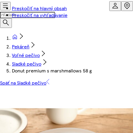
Preskočiť na hlavný obsah
Preskočiť na vyhľadávanie
Pekáreň
Voľné pečivo
Sladké pečivo
Donut premium s marshmallows 58 g
Späť na Sladké pečivo