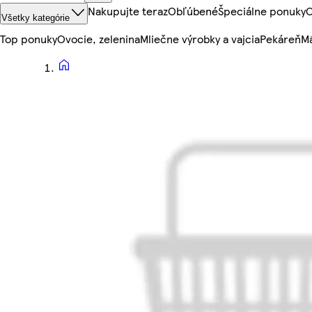
Nakupujte teraz
Obľúbené
Špeciálne ponuky
O
Všetky kategórie
Top ponuky
Ovocie, zelenina
Mliečne výrobky a vajcia
Pekáreň
Mä