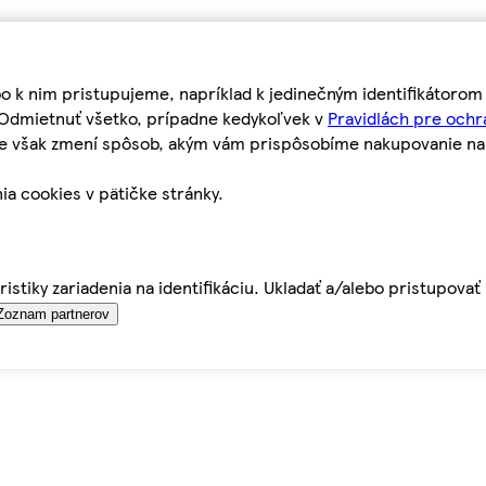
bo k nim pristupujeme, napríklad k jedinečným identifikátoro
o Odmietnuť všetko, prípadne kedykoľvek v
Pravidlách pre ochr
tie však zmení spôsob, akým vám prispôsobíme nakupovanie n
ia cookies v pätičke stránky.
istiky zariadenia na identifikáciu. Ukladať a/alebo pristupova
Zoznam partnerov