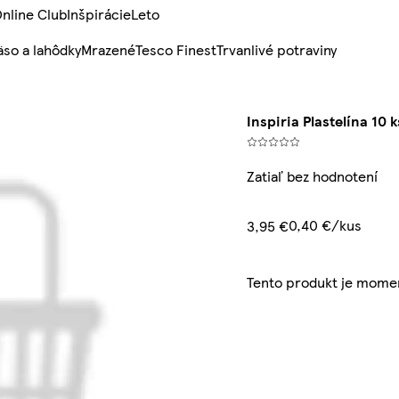
nline Club
Inšpirácie
Leto
so a lahôdky
Mrazené
Tesco Finest
Trvanlivé potraviny
Inspiria Plastelína 10 k
Zatiaľ bez hodnotení
0,40 €/kus
3,95 €
Tento produkt je mome