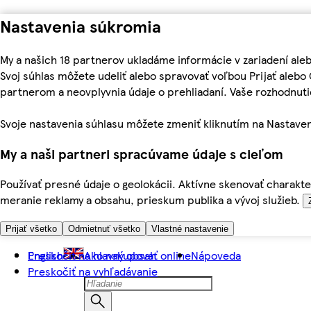
Nastavenia súkromia
My a našich 18 partnerov ukladáme informácie v zariadení ale
Svoj súhlas môžete udeliť alebo spravovať voľbou Prijať aleb
partnerom a neovplyvnia údaje o prehliadaní. Vaše rozhodnu
Svoje nastavenia súhlasu môžete zmeniť kliknutím na Nastaven
My a naši partneri spracúvame údaje s cieľom
Používať presné údaje o geolokácii. Aktívne skenovať charakter
meranie reklamy a obsahu, prieskum publika a vývoj služieb.
Prijať všetko
Odmietnuť všetko
Vlastné nastavenie
Preskočiť na hlavný obsah
English
Ako nakupovať online
Nápoveda
Preskočiť na vyhľadávanie