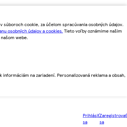
m v súboroch cookie, za účelom spracúvania osobných údajov.
anu osobných údajov a cookies.
Tieto voľby oznámime našim
a našom webe.
ť k informáciám na zariadení. Personalizovaná reklama a obsah,
Prihlásiť
Zaregistrovať
sa
sa