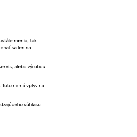
ustále menia, tak
iehať sa len na
servis, alebo výrobcu
. Toto nemá vplyv na
ádzajúceho súhlasu