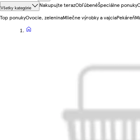
Nakupujte teraz
Obľúbené
Špeciálne ponuky
O
Všetky kategórie
Top ponuky
Ovocie, zelenina
Mliečne výrobky a vajcia
Pekáreň
Mä