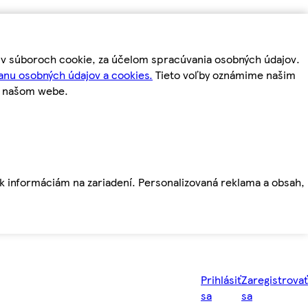
m v súboroch cookie, za účelom spracúvania osobných údajov.
anu osobných údajov a cookies.
Tieto voľby oznámime našim
a našom webe.
ť k informáciám na zariadení. Personalizovaná reklama a obsah,
Prihlásiť
Zaregistrovať
sa
sa