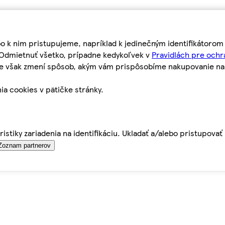
bo k nim pristupujeme, napríklad k jedinečným identifikátoro
o Odmietnuť všetko, prípadne kedykoľvek v
Pravidlách pre ochr
tie však zmení spôsob, akým vám prispôsobíme nakupovanie n
ia cookies v pätičke stránky.
istiky zariadenia na identifikáciu. Ukladať a/alebo pristupova
Zoznam partnerov