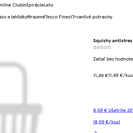
nline Club
Inšpirácie
Leto
so a lahôdky
Mrazené
Tesco Finest
Trvanlivé potraviny
Squishy antistres
Zatiaľ bez hodnote
11,49 €/kus
11,49 €
8,59 € Ušetrite 2
(8,59 €/kus)