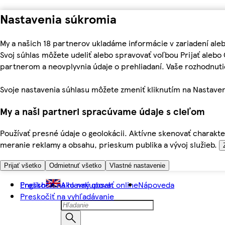
Nastavenia súkromia
My a našich 18 partnerov ukladáme informácie v zariadení ale
Svoj súhlas môžete udeliť alebo spravovať voľbou Prijať aleb
partnerom a neovplyvnia údaje o prehliadaní. Vaše rozhodnu
Svoje nastavenia súhlasu môžete zmeniť kliknutím na Nastaven
My a naši partneri spracúvame údaje s cieľom
Používať presné údaje o geolokácii. Aktívne skenovať charakter
meranie reklamy a obsahu, prieskum publika a vývoj služieb.
Prijať všetko
Odmietnuť všetko
Vlastné nastavenie
Preskočiť na hlavný obsah
English
Ako nakupovať online
Nápoveda
Preskočiť na vyhľadávanie