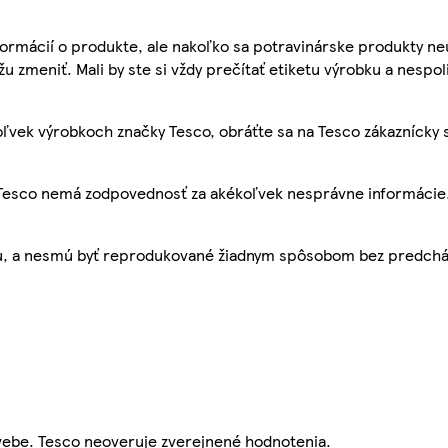
ormácií o produkte, ale nakoľko sa potravinárske produkty ne
žu zmeniť. Mali by ste si vždy prečítať etiketu výrobku a nespol
ľvek výrobkoch značky Tesco, obráťte sa na Tesco zákaznícky 
, Tesco nemá zodpovednosť za akékoľvek nesprávne informácie
bu, a nesmú byť reprodukované žiadnym spôsobom bez predch
webe. Tesco neoveruje zverejnené hodnotenia.