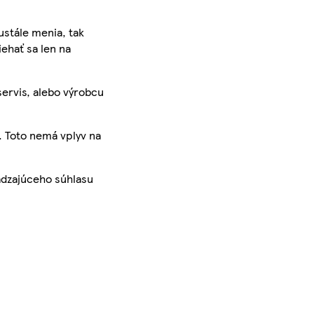
ustále menia, tak
iehať sa len na
servis, alebo výrobcu
. Toto nemá vplyv na
ádzajúceho súhlasu