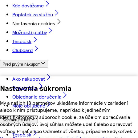
Kde dovážame
Poplatok za službu
Nastavenia cookies
Možnosti platby
Tesco.sk
Clubcard
Pred prvým nákupom
Ako nakupovať
Nastavenia súkromia
Registrácia
Objednanie doručenia
My a našich 18 partnerov ukladáme informácie v zariadení
Moje obľúbené
alebo k nim pristupujeme, napríklad k jedinečným
identifikátorom v súboroch cookie, za účelom spracúvania
Kontaktujte nás
osobných údajov. Svoj súhlas môžete udeliť alebo spravovať
voľbou Prijať alebo Odmietnuť všetko, prípadne kedykoľvek v
Tesco.sk