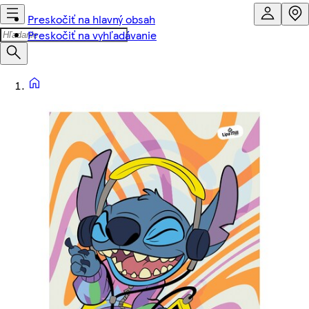
Preskočiť na hlavný obsah
Preskočiť na vyhľadávanie