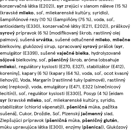
konzervačná látka (E202)),
syr
zrejúci v slanom náleve (15 %)
(kravské
mlieko
, soľ, mliekarenské kultúry, syridlo),
šampiňónové rezy (10 %) (šampiňóny (75 %), voda, soľ,
antioxidanty (E330), konzervačné látky (E211, E202)), práškový
syrový
prípravok (6 %) [modifikovaný škrob, rastlinný olej
palmový, sušená
srvátka
, sušené odtučnené
mlieko
,
mliečne
bielkoviny, glukózový sirup, spracovaný
syrový
prášok (
syr
,
emulgátor (E339)), sušené
vaječné
bielka
, hydrolyzované
sójové
bielkoviny, soľ,
pšeničný
škrob, aróma (obsahuje
mlieko
), regulátory kyslosti (E270, E327), stabilizátor (E412),
koreniny], kapary (6 %) (kapary (64 %), voda, soľ, ocot kvasný
liehový)], Voda, Margarín [rastlinné tuky (palmové), rastlinný
olej (repkový), voda, emulgátory (E471, E322 (slnečnicový
lecitín)), soľ, regulátor kyslosti (E330)], Posyp (4 %) [eidam
syr
(kravské
mlieko
, soľ, mliekarenské kultúry, syridlo,
stabilizátor (chlorid vápenatý)),
pšeničná
múka, pažítka
sušená], Cukor, Droždie, Soľ, Plzenský
jačmenný
slad,
Zlepšujúci prípravok (
pšeničná
múka,
pšeničný
glutén
,
múku upravujúca látka (E300), enzýmy (
pšenica
)), Glukózový