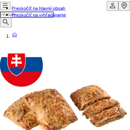
Preskočiť na hlavný obsah
Preskočiť na vyhľadávanie