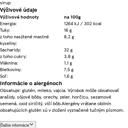
sirup
Výživové údaje
Výživové hodnoty
na 100g
Energia:
1264 kJ / 302 kcal
Tuky:
16 g
z toho nasýtené mastné
8,2 g
kyseliny:
Sacharidy:
32 g
z toho cukry:
3,8 g
Vláknina:
1,1 g
Bielkoviny:
7,5 g
Soľ:
1,6 g
Informácie o alergénoch
Obsahuje: glutén, mlieko, vajcia. Výrobok môže obsahovať
arašidy, sójové bôby, orechy, zeler, horčicu, sezamové
semená, oxid siričitý, vlčí bôb.Alergény vrátane obilnín
obsahujúcich glutén sú v zložení vyznačené tučným písmom.
Ďalšie informácie