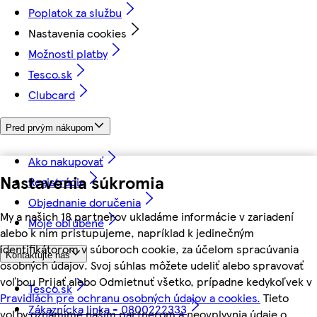
Poplatok za službu
Nastavenia cookies
Možnosti platby
Tesco.sk
Clubcard
Pred prvým nákupom
Ako nakupovať
Nastavenia súkromia
Registrácia
Objednanie doručenia
My a našich 18 partnerov ukladáme informácie v zariadení
Moje obľúbené
alebo k nim pristupujeme, napríklad k jedinečným
identifikátorom v súboroch cookie, za účelom spracúvania
Kontaktujte nás
osobných údajov. Svoj súhlas môžete udeliť alebo spravovať
voľbou Prijať alebo Odmietnuť všetko, prípadne kedykoľvek v
Tesco.sk
Pravidlách pre ochranu osobných údajov a cookies.
Tieto
Zákaznícka linka - 0800222333
voľby oznámime našim partnerom a neovplyvnia údaje o