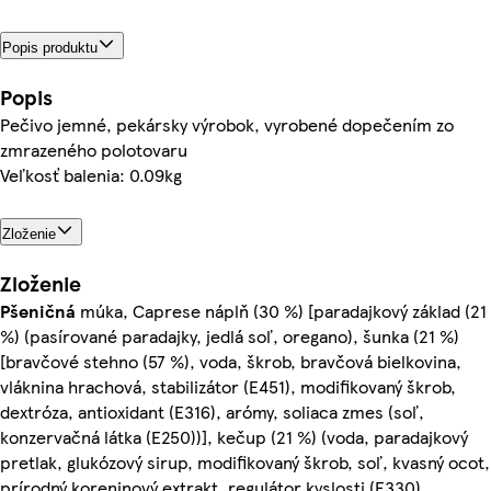
Popis produktu
Popis
Pečivo jemné, pekársky výrobok, vyrobené dopečením zo
zmrazeného polotovaru
Veľkosť balenia: 0.09kg
Zloženie
Zloženie
Pšeničná
múka, Caprese náplň (30 %) [paradajkový základ (21
%) (pasírované paradajky, jedlá soľ, oregano), šunka (21 %)
[bravčové stehno (57 %), voda, škrob, bravčová bielkovina,
vláknina hrachová, stabilizátor (E451), modifikovaný škrob,
dextróza, antioxidant (E316), arómy, soliaca zmes (soľ,
konzervačná látka (E250))], kečup (21 %) (voda, paradajkový
pretlak, glukózový sirup, modifikovaný škrob, soľ, kvasný ocot,
prírodný koreninový extrakt, regulátor kyslosti (E330),