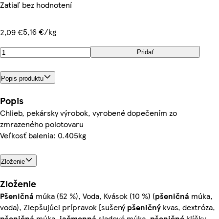
Zatiaľ bez hodnotení
5,16 €/kg
2,09 €
Pridať
Popis produktu
Popis
Chlieb, pekársky výrobok, vyrobené dopečením zo
zmrazeného polotovaru
Veľkosť balenia: 0.405kg
Zloženie
Zloženie
Pšeničná
múka (52 %), Voda, Kvások (10 %) (
pšeničná
múka,
voda), Zlepšujúci prípravok [sušený
pšeničný
kvas, dextróza,
pšeničná
múka,
jačmenná
sladová múka,
pšeničné
klíčky,