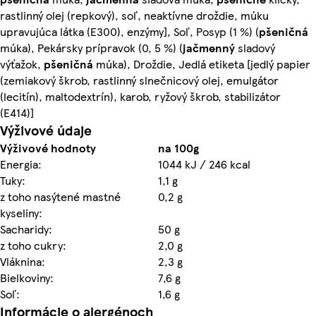
rastlinný olej (repkový), soľ, neaktívne droždie, múku
upravujúca látka (E300), enzýmy], Soľ, Posyp (1 %) (
pšeničná
múka), Pekársky prípravok (0, 5 %) (
jačmenný
sladový
výťažok,
pšeničná
múka), Droždie, Jedlá etiketa [jedlý papier
(zemiakový škrob, rastlinný slnečnicový olej, emulgátor
(lecitín), maltodextrín), karob, ryžový škrob, stabilizátor
(E414)]
Výživové údaje
Výživové hodnoty
na 100g
Energia:
1044 kJ / 246 kcal
Tuky:
1,1 g
z toho nasýtené mastné
0,2 g
kyseliny:
Sacharidy:
50 g
z toho cukry:
2,0 g
Vláknina:
2,3 g
Bielkoviny:
7,6 g
Soľ:
1,6 g
Informácie o alergénoch