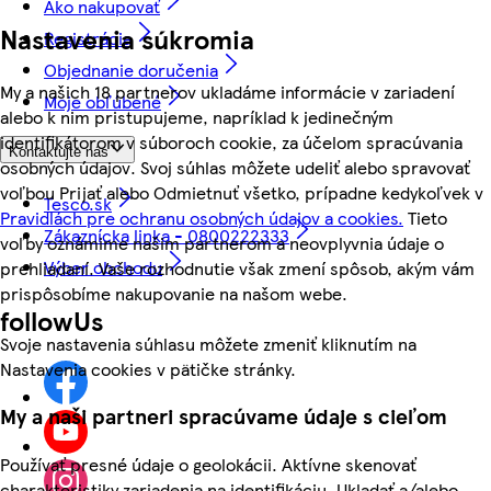
Ako nakupovať
Nastavenia súkromia
Registrácia
Objednanie doručenia
My a našich 18 partnerov ukladáme informácie v zariadení
Moje obľúbené
alebo k nim pristupujeme, napríklad k jedinečným
identifikátorom v súboroch cookie, za účelom spracúvania
Kontaktujte nás
osobných údajov. Svoj súhlas môžete udeliť alebo spravovať
voľbou Prijať alebo Odmietnuť všetko, prípadne kedykoľvek v
Tesco.sk
Pravidlách pre ochranu osobných údajov a cookies.
Tieto
Zákaznícka linka - 0800222333
voľby oznámime našim partnerom a neovplyvnia údaje o
Výber obchodu
prehliadaní. Vaše rozhodnutie však zmení spôsob, akým vám
prispôsobíme nakupovanie na našom webe.
followUs
Svoje nastavenia súhlasu môžete zmeniť kliknutím na
Nastavenia cookies v pätičke stránky.
My a naši partneri spracúvame údaje s cieľom
Používať presné údaje o geolokácii. Aktívne skenovať
charakteristiky zariadenia na identifikáciu. Ukladať a/alebo