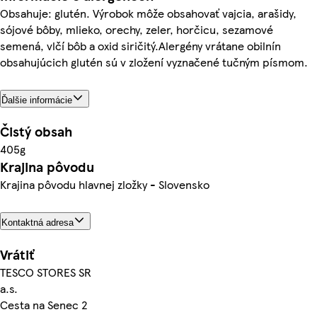
Obsahuje: glutén. Výrobok môže obsahovať vajcia, arašidy,
sójové bôby, mlieko, orechy, zeler, horčicu, sezamové
semená, vlčí bôb a oxid siričitý.Alergény vrátane obilnín
obsahujúcich glutén sú v zložení vyznačené tučným písmom.
Ďalšie informácie
Čistý obsah
405g
Krajina pôvodu
Krajina pôvodu hlavnej zložky - Slovensko
Kontaktná adresa
Vrátiť
TESCO STORES SR
a.s.
Cesta na Senec 2