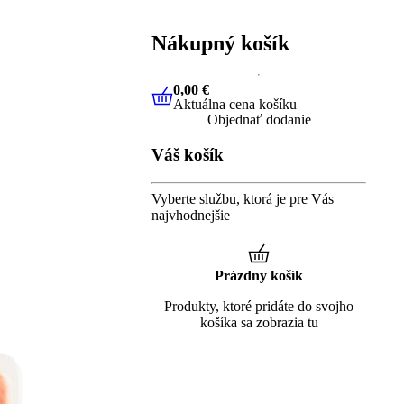
Nákupný košík
0,00 €
Aktuálna cena košíku
0,00 €
Aktuálna cena košíku
Objednať dodanie
Váš košík
Vyberte službu, ktorá je pre Vás
najvhodnejšie
Prázdny košík
Produkty, ktoré pridáte do svojho
košíka sa zobrazia tu