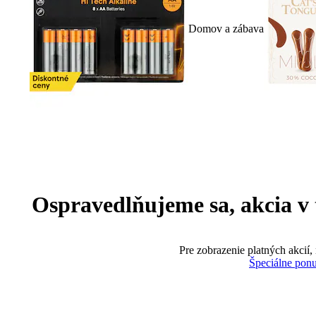
Domov a zábava
Ospravedlňujeme sa, akcia v te
Pre zobrazenie platných akcií,
Špeciálne pon