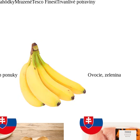
lahôdky
Mrazené
Tesco Finest
Trvanlivé potraviny
p ponuky
Ovocie, zelenina