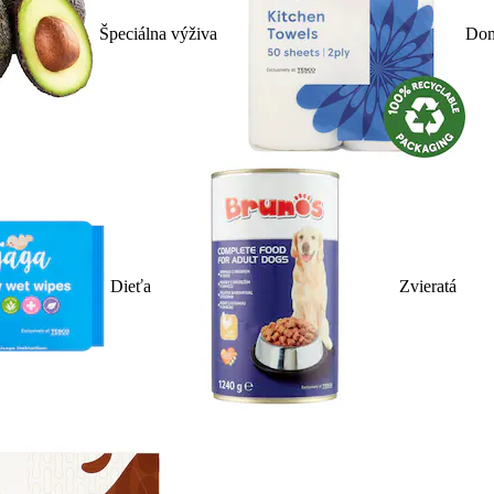
Špeciálna výživa
Dom
Dieťa
Zvieratá