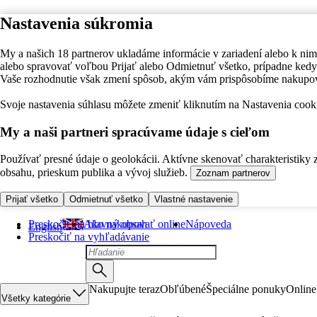
Nastavenia súkromia
My a našich 18 partnerov ukladáme informácie v zariadení alebo k nim
alebo spravovať voľbou Prijať alebo Odmietnuť všetko, prípadne ke
Vaše rozhodnutie však zmení spôsob, akým vám prispôsobíme nakupo
Svoje nastavenia súhlasu môžete zmeniť kliknutím na Nastavenia cooki
My a naši partneri spracúvame údaje s cieľom
Používať presné údaje o geolokácii. Aktívne skenovať charakteristiky 
obsahu, prieskum publika a vývoj služieb.
Zoznam partnerov
Prijať všetko
Odmietnuť všetko
Vlastné nastavenie
Preskočiť na hlavný obsah
Ako nakupovať online
Nápoveda
English
Preskočiť na vyhľadávanie
Nakupujte teraz
Obľúbené
Špeciálne ponuky
Online
Všetky kategórie