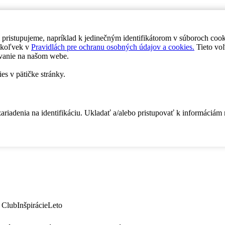
 pristupujeme, napríklad k jedinečným identifikátorom v súboroch coo
dykoľvek v
Pravidlách pre ochranu osobných údajov a cookies.
Tieto voľ
vanie na našom webe.
es v pätičke stránky.
zariadenia na identifikáciu. Ukladať a/alebo pristupovať k informáciám
 Club
Inšpirácie
Leto