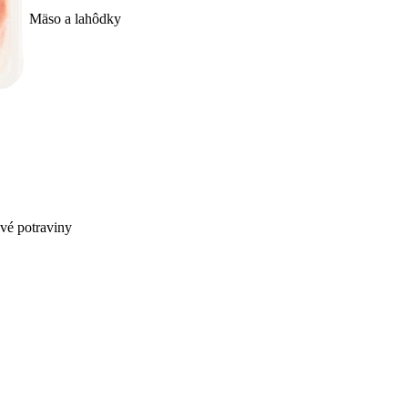
Mäso a lahôdky
ivé potraviny