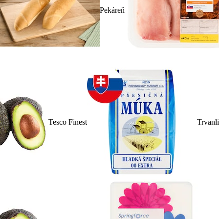
Pekáreň
Tesco Finest
Trvanl