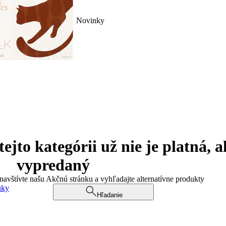
Novinky
jto kategórii už nie je platná, a
vypredaný
 navštívte našu Akčnú stránku a vyhľadajte alternatívne produkty
uky
Hľadanie