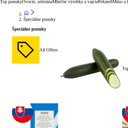
Top ponuky
Ovocie, zelenina
Mliečne výrobky a vajcia
Pekáreň
Mäso a 
Špeciálne ponuky
Špeciálne ponuky
All Offers
To