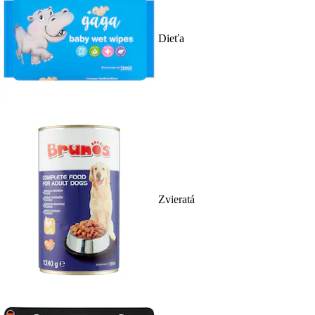
Dieťa
Zvieratá