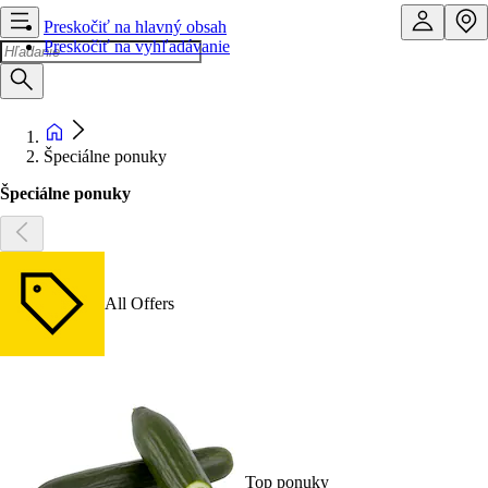
Preskočiť na hlavný obsah
Preskočiť na vyhľadávanie
Špeciálne ponuky
Špeciálne ponuky
All Offers
Top ponuky