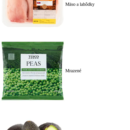
Mäso a lahôdky
Mrazené