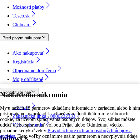
Možnosti platby
Tesco.sk
Clubcard
Pred prvým nákupom
Ako nakupovať
Registrácia
Objednanie doručenia
Moje obľúbené
Kontaktujte nás
Nastavenia súkromia
Tesco.sk
My a našich 18 partnerov ukladáme informácie v zariadení alebo k nim
pristupujeme, napríklad k jedinečným identifikátorom v súboroch
Zákaznícka linka - 0800222333
cookie, za účelom spracúvania osobných údajov. Svoj súhlas môžete
udeliť alebo spravovať voľbou Prijať alebo Odmietnuť všetko,
Výber obchodu
prípadne kedykoľvek v
Pravidlách pre ochranu osobných údajov a
cookies.
Tieto voľby oznámime našim partnerom a neovplyvnia údaje
followUs