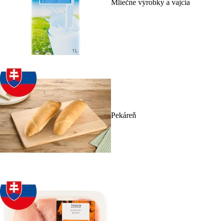
Mliečne výrobky a vajcia
Pekáreň