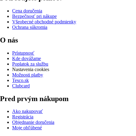
Cena doručenia
Bezpečnosť pri nákupe
Všeobecné obchodné podmienky
Ochrana súkromia
O nás
Prístupnosť
Kde dovážame
Poplatok za službu
Nastavenia cookies
Možnosti platby
Tesco.sk
Clubcard
Pred prvým nákupom
Ako nakupovať
Registrácia
Objednanie doručenia
Moje obľúbené