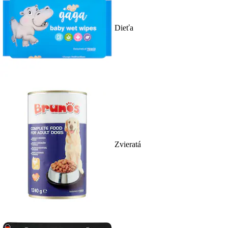
Dieťa
Zvieratá