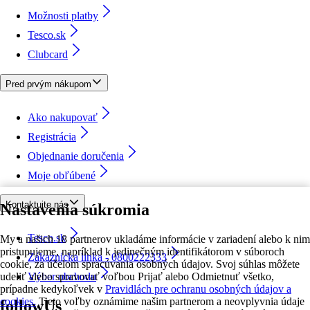
Možnosti platby
Tesco.sk
Clubcard
Pred prvým nákupom
Ako nakupovať
Registrácia
Objednanie doručenia
Moje obľúbené
Kontaktujte nás
Nastavenia súkromia
Tesco.sk
My a našich 18 partnerov ukladáme informácie v zariadení alebo k nim
pristupujeme, napríklad k jedinečným identifikátorom v súboroch
Zákaznícka linka - 0800222333
cookie, za účelom spracúvania osobných údajov. Svoj súhlas môžete
udeliť alebo spravovať voľbou Prijať alebo Odmietnuť všetko,
Výber obchodu
prípadne kedykoľvek v
Pravidlách pre ochranu osobných údajov a
cookies.
Tieto voľby oznámime našim partnerom a neovplyvnia údaje
followUs