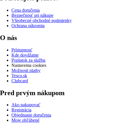
Cena doručenia
Bezpečnosť pri nákupe
Všeobecné obchodné podmienky
Ochrana súkromia
O nás
Prístupnosť
Kde dovážame
Poplatok za službu
Nastavenia cookies
Možnosti platby
Tesco.sk
Clubcard
Pred prvým nákupom
Ako nakupovať
Registrácia
Objednanie doručenia
Moje obľúbené