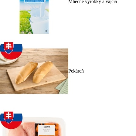
Mliečne výrobky a vajcia
Pekáreň