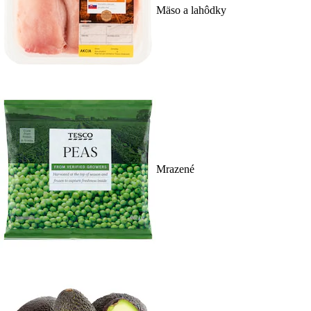
Mäso a lahôdky
Mrazené