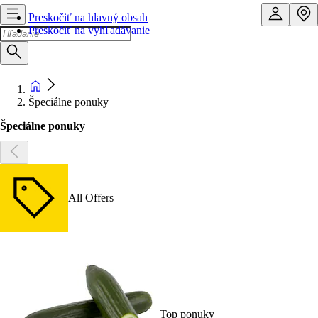
Preskočiť na hlavný obsah
Preskočiť na vyhľadávanie
Špeciálne ponuky
Špeciálne ponuky
All Offers
Top ponuky