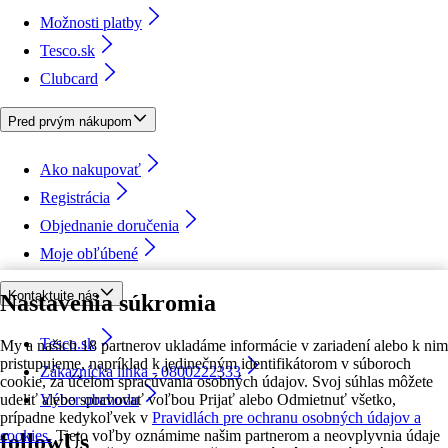
Možnosti platby
Tesco.sk
Clubcard
Pred prvým nákupom
Ako nakupovať
Registrácia
Objednanie doručenia
Moje obľúbené
Kontaktujte nás
Nastavenia súkromia
Tesco.sk
My a našich 18 partnerov ukladáme informácie v zariadení alebo k nim
pristupujeme, napríklad k jedinečným identifikátorom v súboroch
Zákaznícka linka - 0800222333
cookie, za účelom spracúvania osobných údajov. Svoj súhlas môžete
udeliť alebo spravovať voľbou Prijať alebo Odmietnuť všetko,
Výber obchodu
prípadne kedykoľvek v
Pravidlách pre ochranu osobných údajov a
cookies.
Tieto voľby oznámime našim partnerom a neovplyvnia údaje
followUs