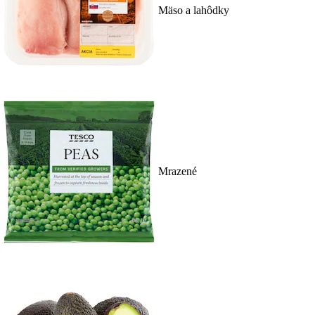
Mäso a lahôdky
Mrazené