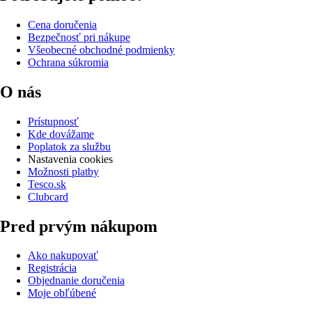
Cena doručenia
Bezpečnosť pri nákupe
Všeobecné obchodné podmienky
Ochrana súkromia
O nás
Prístupnosť
Kde dovážame
Poplatok za službu
Nastavenia cookies
Možnosti platby
Tesco.sk
Clubcard
Pred prvým nákupom
Ako nakupovať
Registrácia
Objednanie doručenia
Moje obľúbené