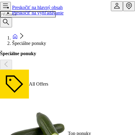
Preskočiť na hlavný obsah
Preskočiť na vyhľadávanie
Špeciálne ponuky
Špeciálne ponuky
All Offers
Top ponuky