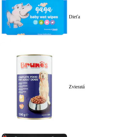
Dieťa
Zvieratá