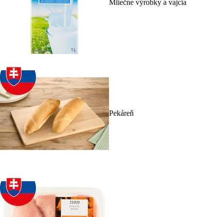
Mliečne výrobky a vajcia
Pekáreň