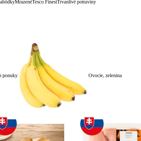
lahôdky
Mrazené
Tesco Finest
Trvanlivé potraviny
p ponuky
Ovocie, zelenina