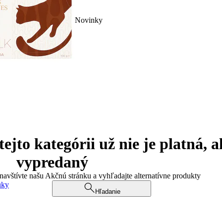
Novinky
jto kategórii už nie je platná, a
vypredaný
 navštívte našu Akčnú stránku a vyhľadajte alternatívne produkty
uky
Hľadanie