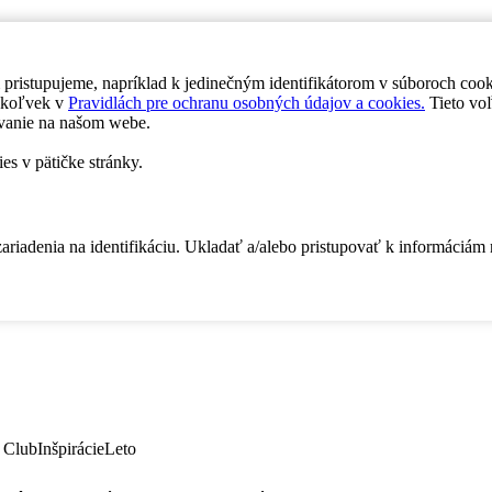
 pristupujeme, napríklad k jedinečným identifikátorom v súboroch coo
dykoľvek v
Pravidlách pre ochranu osobných údajov a cookies.
Tieto voľ
vanie na našom webe.
es v pätičke stránky.
zariadenia na identifikáciu. Ukladať a/alebo pristupovať k informáciám
 Club
Inšpirácie
Leto