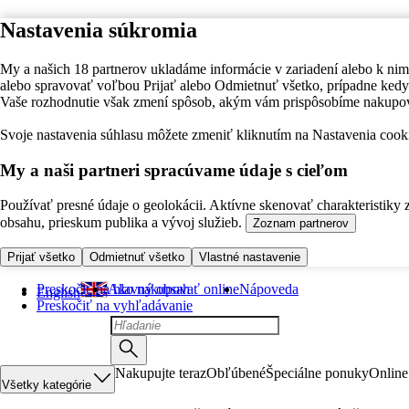
Nastavenia súkromia
My a našich 18 partnerov ukladáme informácie v zariadení alebo k nim
alebo spravovať voľbou Prijať alebo Odmietnuť všetko, prípadne ke
Vaše rozhodnutie však zmení spôsob, akým vám prispôsobíme nakupo
Svoje nastavenia súhlasu môžete zmeniť kliknutím na Nastavenia cooki
My a naši partneri spracúvame údaje s cieľom
Používať presné údaje o geolokácii. Aktívne skenovať charakteristiky 
obsahu, prieskum publika a vývoj služieb.
Zoznam partnerov
Prijať všetko
Odmietnuť všetko
Vlastné nastavenie
Preskočiť na hlavný obsah
Ako nakupovať online
Nápoveda
English
Preskočiť na vyhľadávanie
Nakupujte teraz
Obľúbené
Špeciálne ponuky
Online
Všetky kategórie