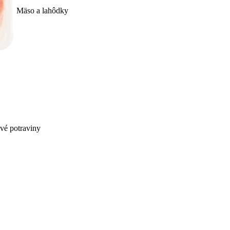
Mäso a lahôdky
ivé potraviny