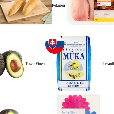
Pekáreň
Tesco Finest
Trvanl