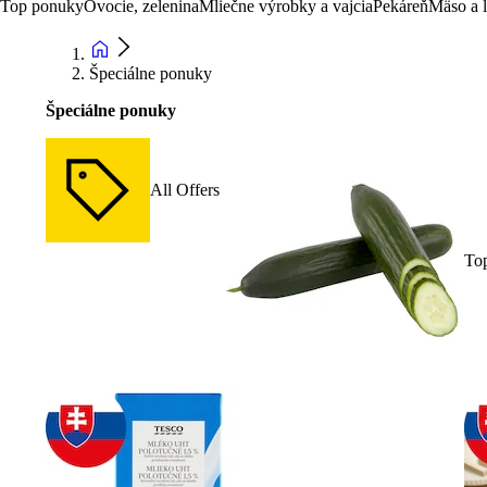
Top ponuky
Ovocie, zelenina
Mliečne výrobky a vajcia
Pekáreň
Mäso a 
Špeciálne ponuky
Špeciálne ponuky
All Offers
To