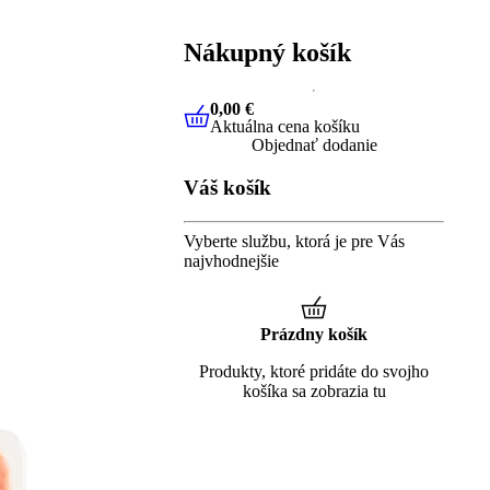
Nákupný košík
0,00 €
Aktuálna cena košíku
0,00 €
Aktuálna cena košíku
Objednať dodanie
Váš košík
Vyberte službu, ktorá je pre Vás
najvhodnejšie
Prázdny košík
Produkty, ktoré pridáte do svojho
košíka sa zobrazia tu