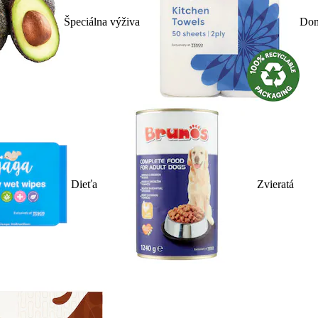
Špeciálna výživa
Dom
Dieťa
Zvieratá