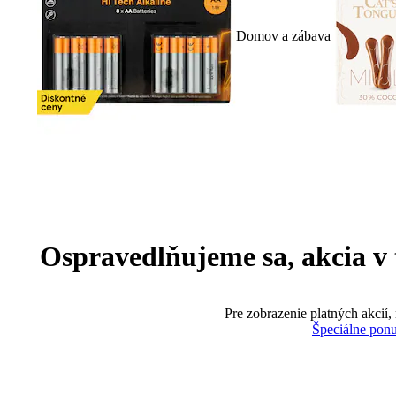
Domov a zábava
Ospravedlňujeme sa, akcia v te
Pre zobrazenie platných akcií,
Špeciálne pon