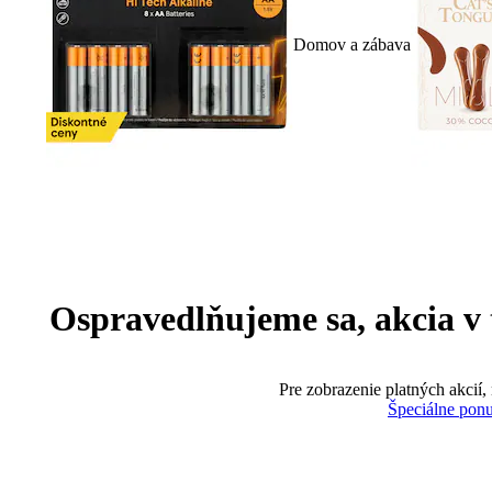
Domov a zábava
Ospravedlňujeme sa, akcia v te
Pre zobrazenie platných akcií,
Špeciálne pon