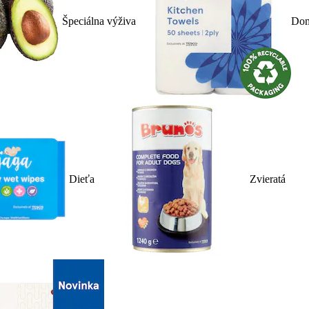
Špeciálna výživa
Dom
Dieťa
Zvieratá