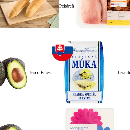
Pekáreň
Tesco Finest
Trvanl