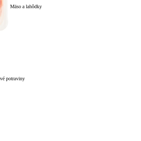
Mäso a lahôdky
ivé potraviny