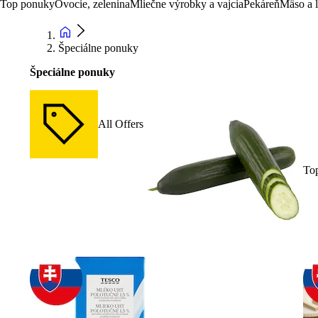
Top ponuky
Ovocie, zelenina
Mliečne výrobky a vajcia
Pekáreň
Mäso a 
Špeciálne ponuky
Špeciálne ponuky
All Offers
To