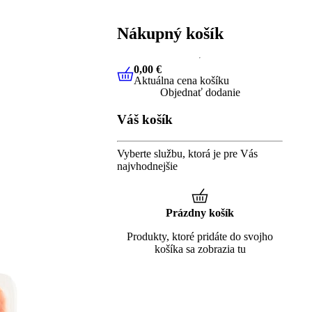
Nákupný košík
0,00 €
Aktuálna cena košíku
0,00 €
Aktuálna cena košíku
Objednať dodanie
Váš košík
Vyberte službu, ktorá je pre Vás
najvhodnejšie
Prázdny košík
Produkty, ktoré pridáte do svojho
košíka sa zobrazia tu