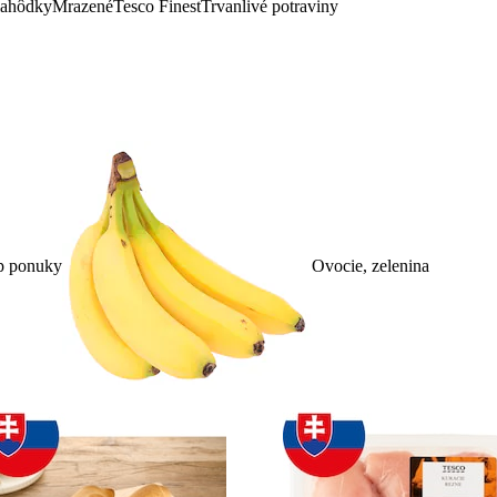
lahôdky
Mrazené
Tesco Finest
Trvanlivé potraviny
p ponuky
Ovocie, zelenina