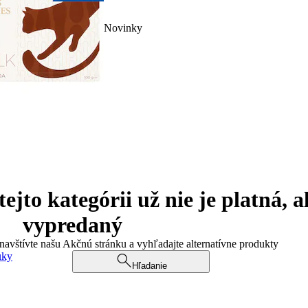
Novinky
jto kategórii už nie je platná, a
vypredaný
 navštívte našu Akčnú stránku a vyhľadajte alternatívne produkty
uky
Hľadanie