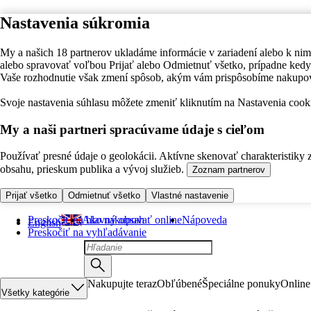
Nastavenia súkromia
My a našich 18 partnerov ukladáme informácie v zariadení alebo k nim
alebo spravovať voľbou Prijať alebo Odmietnuť všetko, prípadne ke
Vaše rozhodnutie však zmení spôsob, akým vám prispôsobíme nakupo
Svoje nastavenia súhlasu môžete zmeniť kliknutím na Nastavenia cooki
My a naši partneri spracúvame údaje s cieľom
Používať presné údaje o geolokácii. Aktívne skenovať charakteristiky 
obsahu, prieskum publika a vývoj služieb.
Zoznam partnerov
Prijať všetko
Odmietnuť všetko
Vlastné nastavenie
Preskočiť na hlavný obsah
Ako nakupovať online
Nápoveda
English
Preskočiť na vyhľadávanie
Nakupujte teraz
Obľúbené
Špeciálne ponuky
Online
Všetky kategórie