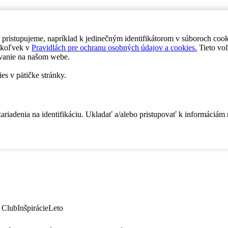
 pristupujeme, napríklad k jedinečným identifikátorom v súboroch coo
dykoľvek v
Pravidlách pre ochranu osobných údajov a cookies.
Tieto voľ
vanie na našom webe.
es v pätičke stránky.
zariadenia na identifikáciu. Ukladať a/alebo pristupovať k informáciám
 Club
Inšpirácie
Leto