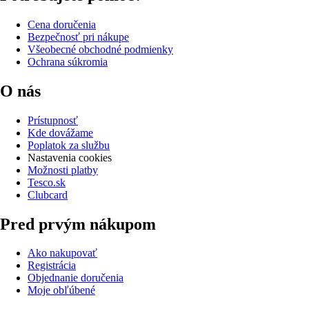
Cena doručenia
Bezpečnosť pri nákupe
Všeobecné obchodné podmienky
Ochrana súkromia
O nás
Prístupnosť
Kde dovážame
Poplatok za službu
Nastavenia cookies
Možnosti platby
Tesco.sk
Clubcard
Pred prvým nákupom
Ako nakupovať
Registrácia
Objednanie doručenia
Moje obľúbené