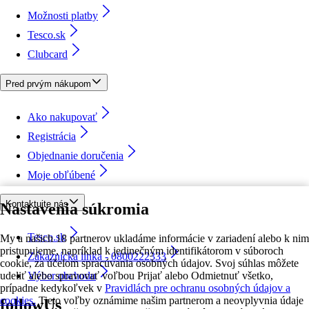
Možnosti platby
Tesco.sk
Clubcard
Pred prvým nákupom
Ako nakupovať
Registrácia
Objednanie doručenia
Moje obľúbené
Kontaktujte nás
Nastavenia súkromia
Tesco.sk
My a našich 18 partnerov ukladáme informácie v zariadení alebo k nim
pristupujeme, napríklad k jedinečným identifikátorom v súboroch
Zákaznícka linka - 0800222333
cookie, za účelom spracúvania osobných údajov. Svoj súhlas môžete
udeliť alebo spravovať voľbou Prijať alebo Odmietnuť všetko,
Výber obchodu
prípadne kedykoľvek v
Pravidlách pre ochranu osobných údajov a
cookies.
Tieto voľby oznámime našim partnerom a neovplyvnia údaje
followUs