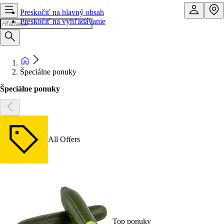
Preskočiť na hlavný obsah
Preskočiť na vyhľadávanie
Špeciálne ponuky
Špeciálne ponuky
All Offers
Top ponuky