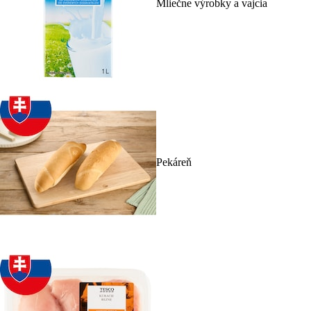
Mliečne výrobky a vajcia
Pekáreň