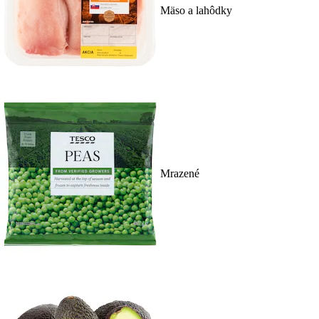
Mäso a lahôdky
Mrazené