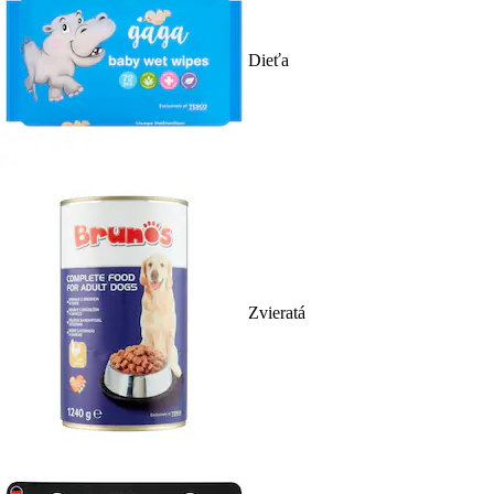
Dieťa
Zvieratá