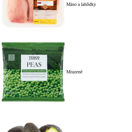
Mäso a lahôdky
Mrazené