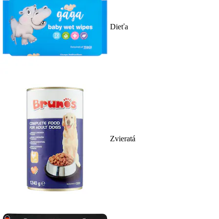
Dieťa
Zvieratá