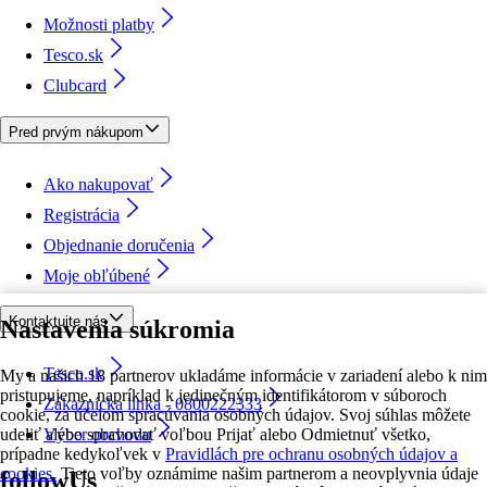
Možnosti platby
Tesco.sk
Clubcard
Pred prvým nákupom
Ako nakupovať
Registrácia
Objednanie doručenia
Moje obľúbené
Kontaktujte nás
Nastavenia súkromia
Tesco.sk
My a našich 18 partnerov ukladáme informácie v zariadení alebo k nim
pristupujeme, napríklad k jedinečným identifikátorom v súboroch
Zákaznícka linka - 0800222333
cookie, za účelom spracúvania osobných údajov. Svoj súhlas môžete
udeliť alebo spravovať voľbou Prijať alebo Odmietnuť všetko,
Výber obchodu
prípadne kedykoľvek v
Pravidlách pre ochranu osobných údajov a
cookies.
Tieto voľby oznámime našim partnerom a neovplyvnia údaje
followUs