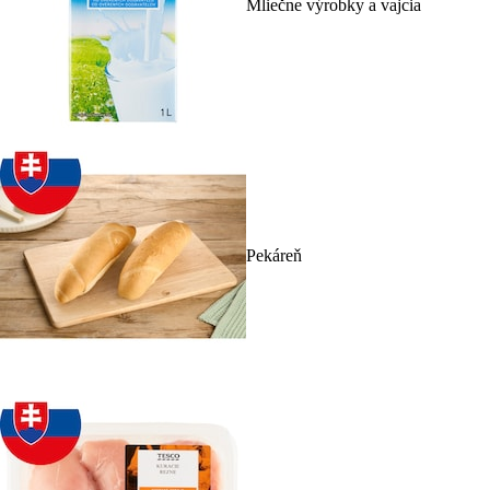
Mliečne výrobky a vajcia
Pekáreň