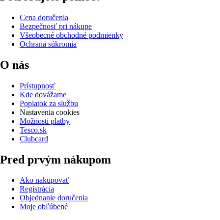
Cena doručenia
Bezpečnosť pri nákupe
Všeobecné obchodné podmienky
Ochrana súkromia
O nás
Prístupnosť
Kde dovážame
Poplatok za službu
Nastavenia cookies
Možnosti platby
Tesco.sk
Clubcard
Pred prvým nákupom
Ako nakupovať
Registrácia
Objednanie doručenia
Moje obľúbené