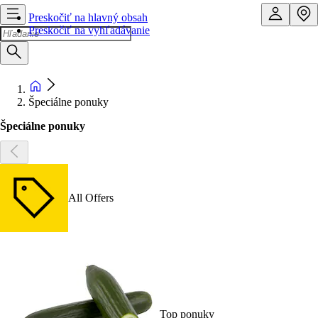
Preskočiť na hlavný obsah
Preskočiť na vyhľadávanie
Špeciálne ponuky
Špeciálne ponuky
All Offers
Top ponuky