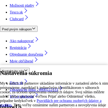
Možnosti platby
Tesco.sk
Clubcard
Pred prvým nákupom
Ako nakupovať
Registrácia
Objednanie doručenia
Moje obľúbené
Kontaktujte nás
Nastavenia súkromia
Tesco.sk
My a našich 18 partnerov ukladáme informácie v zariadení alebo k nim
pristupujeme, napríklad k jedinečným identifikátorom v súboroch
Zákaznícka linka - 0800222333
cookie, za účelom spracúvania osobných údajov. Svoj súhlas môžete
udeliť alebo spravovať voľbou Prijať alebo Odmietnuť všetko,
Výber obchodu
prípadne kedykoľvek v
Pravidlách pre ochranu osobných údajov a
cookies.
Tieto voľby oznámime našim partnerom a neovplyvnia údaje
followUs