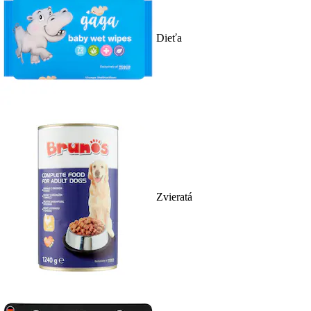
Dieťa
Zvieratá