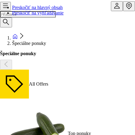
Preskočiť na hlavný obsah
Preskočiť na vyhľadávanie
Špeciálne ponuky
Špeciálne ponuky
All Offers
Top ponuky