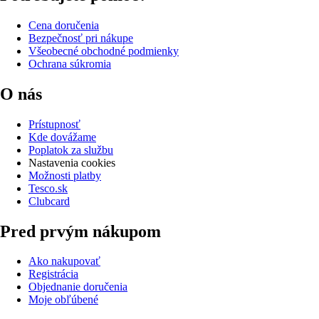
Cena doručenia
Bezpečnosť pri nákupe
Všeobecné obchodné podmienky
Ochrana súkromia
O nás
Prístupnosť
Kde dovážame
Poplatok za službu
Nastavenia cookies
Možnosti platby
Tesco.sk
Clubcard
Pred prvým nákupom
Ako nakupovať
Registrácia
Objednanie doručenia
Moje obľúbené