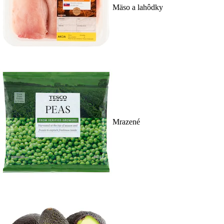
Mäso a lahôdky
Mrazené