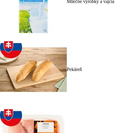
Mliečne výrobky a vajcia
Pekáreň