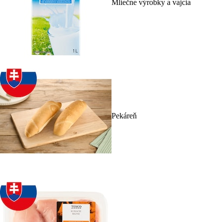
Mliečne výrobky a vajcia
Pekáreň