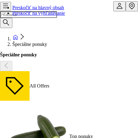
Preskočiť na hlavný obsah
Preskočiť na vyhľadávanie
Špeciálne ponuky
Špeciálne ponuky
All Offers
Top ponuky