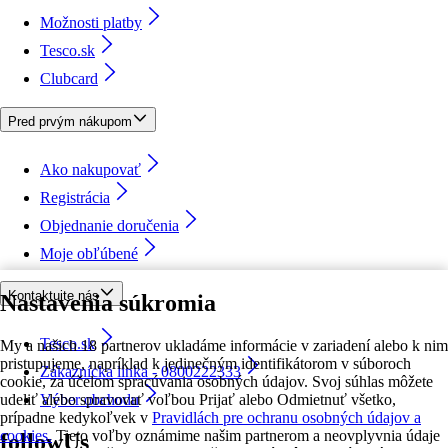
Možnosti platby
Tesco.sk
Clubcard
Pred prvým nákupom
Ako nakupovať
Registrácia
Objednanie doručenia
Moje obľúbené
Kontaktujte nás
Nastavenia súkromia
Tesco.sk
My a našich 18 partnerov ukladáme informácie v zariadení alebo k nim
pristupujeme, napríklad k jedinečným identifikátorom v súboroch
Zákaznícka linka - 0800222333
cookie, za účelom spracúvania osobných údajov. Svoj súhlas môžete
udeliť alebo spravovať voľbou Prijať alebo Odmietnuť všetko,
Výber obchodu
prípadne kedykoľvek v
Pravidlách pre ochranu osobných údajov a
cookies.
Tieto voľby oznámime našim partnerom a neovplyvnia údaje
followUs