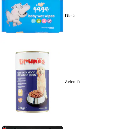
Dieťa
Zvieratá