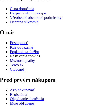
Cena doručenia
Bezpečnosť pri nákupe
Všeobecné obchodné podmienky
Ochrana súkromia
O nás
Prístupnosť
Kde dovážame
Poplatok za službu
Nastavenia cookies
Možnosti platby
Tesco.sk
Clubcard
Pred prvým nákupom
Ako nakupovať
Registrácia
Objednanie doručenia
Moje obľúbené