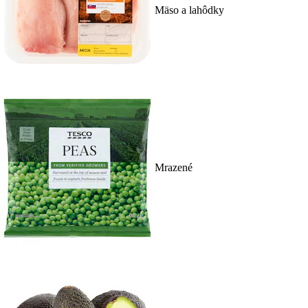
Mäso a lahôdky
Mrazené